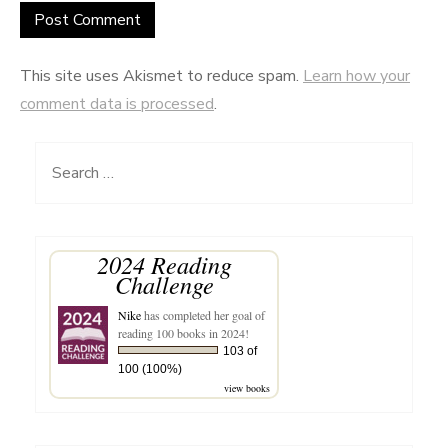
This site uses Akismet to reduce spam.
Learn how your
comment data is processed
.
Search
for:
2024 Reading
Challenge
Nike
has completed her goal of
reading 100 books in 2024!
103 of
100 (100%)
view books