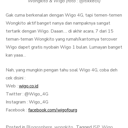
Wongkito & Wigo (foto : @itikkecil)
Gak cuma berkenalan dengan Wigo 4G, tapi temen-temen
Wongkito aktif banget nanya dan nampaknya sangat
tertarik dengan Wigo. Daaan…. di akhir acara, 7 dari 15
teman-teman Wongkito yang rumah/kantornya tercover
Wigo dapet gratis nyobain Wigo 1 bulan. Lumayan banget
kan yaaa…
Nah, yang mungkin pengan tahu soal Wigo 4G, coba deh
cek disini :
Web :
wigo.co.id
Twitter : @Wigo_4G
Instagram : Wigo_4G
Facebook :
facebook.com/wigofourg
Posted in
Blogosphere
,
wongkito
Tagged
ISP
,
Wigo
,