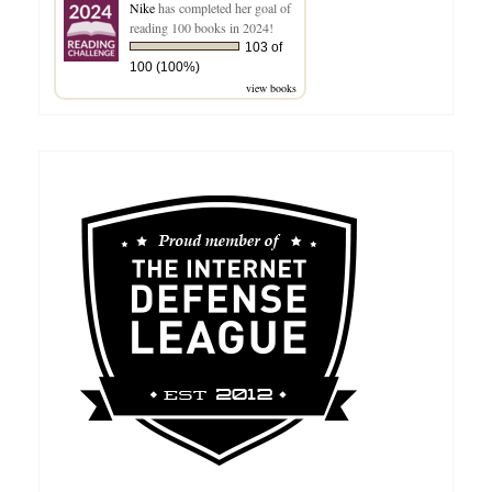
Nike
has completed her goal of
reading 100 books in 2024!
103 of
100 (100%)
view books