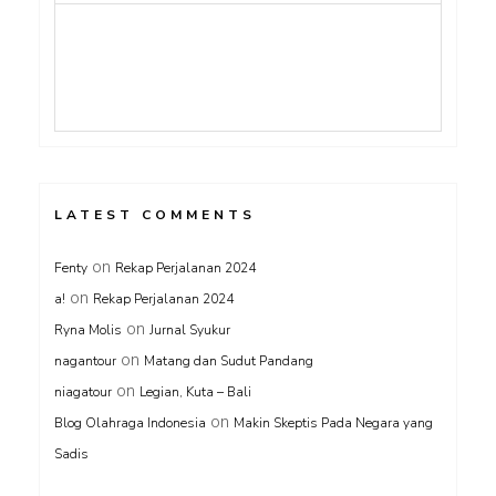
#PodcastnyaNike Eps 12 : Reading Slump beneran ada!
LATEST COMMENTS
on
Fenty
Rekap Perjalanan 2024
on
a!
Rekap Perjalanan 2024
on
Ryna Molis
Jurnal Syukur
on
nagantour
Matang dan Sudut Pandang
on
niagatour
Legian, Kuta – Bali
on
Blog Olahraga Indonesia
Makin Skeptis Pada Negara yang
Sadis