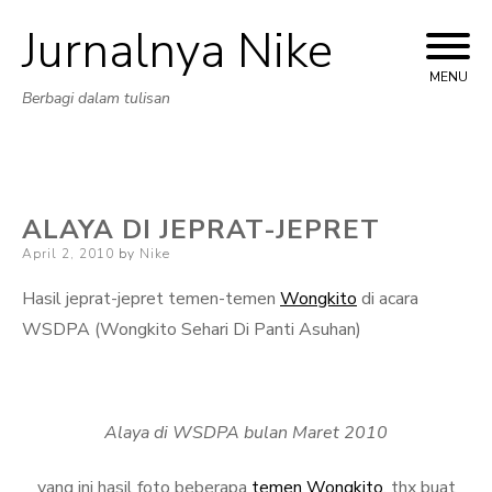
Jurnalnya Nike
Skip
to
MENU
Berbagi dalam tulisan
content
ALAYA DI JEPRAT-JEPRET
Posted
April 2, 2010
by
Nike
on
Hasil jeprat-jepret temen-temen
Wongkito
di acara
WSDPA (Wongkito Sehari Di Panti Asuhan)
Alaya di WSDPA bulan Maret 2010
yang ini hasil foto beberapa
temen Wongkito
, thx buat