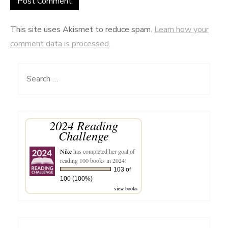
This site uses Akismet to reduce spam.
Learn how your
comment data is processed
.
Search
for:
2024 Reading
Challenge
Nike
has completed her goal of
reading 100 books in 2024!
103 of
100 (100%)
view books