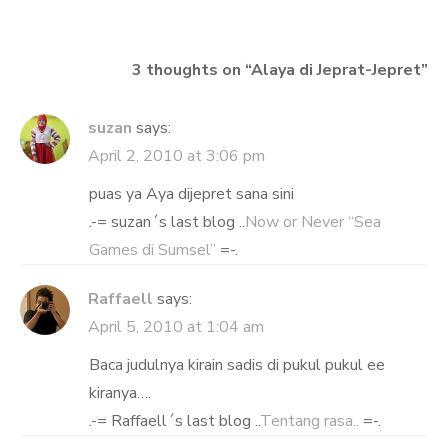
3 thoughts on “
Alaya di Jeprat-Jepret
”
suzan
says:
April 2, 2010 at 3:06 pm
puas ya Aya dijepret sana sini
.-= suzan´s last blog ..
Now or Never “Sea
Games di Sumsel”
=-.
Raffaell
says:
April 5, 2010 at 1:04 am
Baca judulnya kirain sadis di pukul pukul ee
kiranya….
.-= Raffaell´s last blog ..
Tentang rasa..
=-.