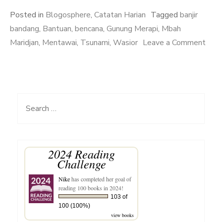
Posted in
Blogosphere
,
Catatan Harian
Tagged
banjir
bandang
,
Bantuan
,
bencana
,
Gunung Merapi
,
Mbah
on
Maridjan
,
Mentawai
,
Tsunami
,
Wasior
Leave a Comment
Salu
Bant
Unt
Korb
Search
Wasi
for:
Gun
Mera
2024 Reading
dan
Challenge
Men
Nike
has completed her goal of
reading 100 books in 2024!
103 of
100 (100%)
view books