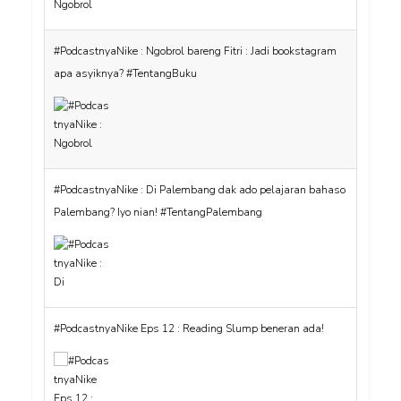
#PodcastnyaNike : Ngobrol bareng Fitri : Jadi bookstagram
apa asyiknya? #TentangBuku
#PodcastnyaNike : Di Palembang dak ado pelajaran bahaso
Palembang? Iyo nian! #TentangPalembang
#PodcastnyaNike Eps 12 : Reading Slump beneran ada!