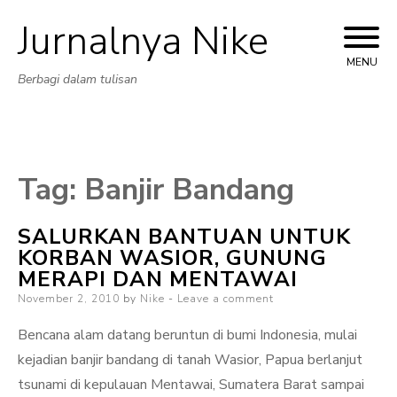
Jurnalnya Nike
Skip
to
MENU
Berbagi dalam tulisan
content
Tag:
Banjir Bandang
SALURKAN BANTUAN UNTUK
KORBAN WASIOR, GUNUNG
MERAPI DAN MENTAWAI
Posted
November 2, 2010
by
Nike
Leave a comment
on
Bencana alam datang beruntun di bumi Indonesia, mulai
kejadian banjir bandang di tanah Wasior, Papua berlanjut
tsunami di kepulauan Mentawai, Sumatera Barat sampai