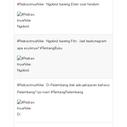
#PodcastnyaNike : Ngobrol bareng Fitri : Jadi bookstagram
apa asyiknya? #TentangBuku
#PodcastnyaNike : Di Palembang dak ado pelajaran bahaso
Palembang? Iyo nian! #TentangPalembang
#PodcastnyaNike Eps 12 : Reading Slump beneran ada!