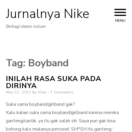
Jurnalnya Nike
Skip
to
MENU
Berbagi dalam tulisan
content
Tag:
Boyband
INILAH RASA SUKA PADA
DIRINYA
Posted
May 11, 2012
by
Nike
7 Comments
on
Suka sama boyband/girlband gak?
Kalo kalian suka sama boyband/girlband karena mereka
ganteng/cantik, ya itu gak salah sih. Saya pun gak bisa
bohong kalo mukanya personel SM*SH itu ganteng-