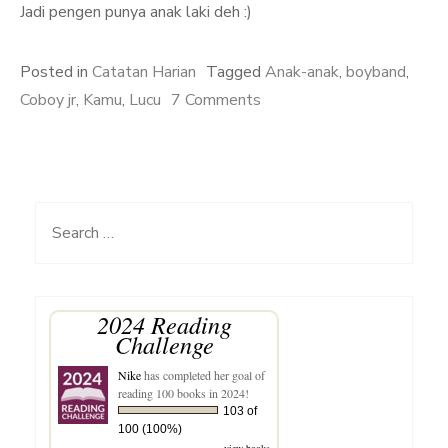
Jadi pengen punya anak laki deh :)
Posted in
Catatan Harian
Tagged
Anak-anak
,
boyband
,
on
Coboy jr
,
Kamu
,
Lucu
7 Comments
Inilah
Rasa
Suka
Pada
Search
Dirinya
for:
2024 Reading
Challenge
Nike
has completed her goal of
reading 100 books in 2024!
103 of
100 (100%)