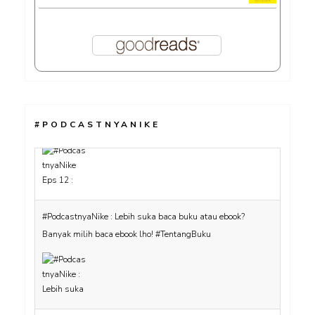
#PODCASTNYANIKE
#PodcastnyaNike : Lebih suka baca buku atau ebook?
Banyak milih baca ebook lho! #TentangBuku
#PodcastnyaNike : Ngobrol bareng Ellen soal fandom