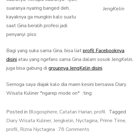
suaranya nyaring banged deh,
JengKelin
kayaknya ga mungkin kalo suatu
saat Gina beralih profesi jadi
penyanyi :piss:
Bagi yang suka sama Gina, bisa liat
profil Facebooknya
disini
atau yang ngefans sama Gina dalam sosok JengKelin,
juga bisa gabung di
groupnya JengKelin disini
.
Semoga saya diajak kalo dia maen kesini bersawa Diary
Wisata Kuliner *ngarep mode on* :ting:
Posted in
Blogosphere
,
Catatan Harian
,
profil
Tagged
Diary Wisata Kuliner
,
Jengkelin
,
Nyctagina
,
Prime Time
,
on
profil
,
Rizna Nyctagina
78 Comments
Profil