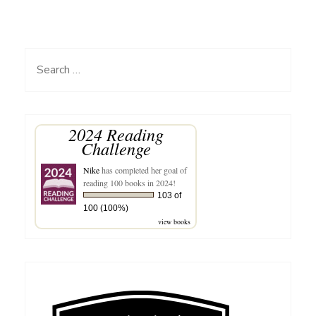
:
Nyctagina
aka
Search
JengKelin
for:
2024 Reading
Challenge
Nike
has completed her goal of
reading 100 books in 2024!
103 of
100 (100%)
view books