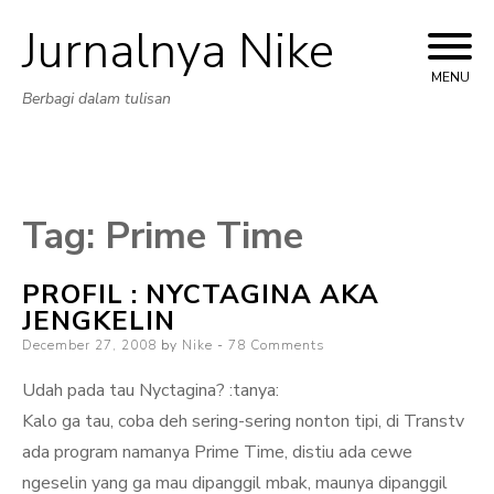
Jurnalnya Nike
Skip
to
MENU
Berbagi dalam tulisan
content
Tag:
Prime Time
PROFIL : NYCTAGINA AKA
JENGKELIN
Posted
December 27, 2008
by
Nike
78 Comments
on
Udah pada tau Nyctagina? :tanya:
Kalo ga tau, coba deh sering-sering nonton tipi, di Transtv
ada program namanya Prime Time, distiu ada cewe
ngeselin yang ga mau dipanggil mbak, maunya dipanggil