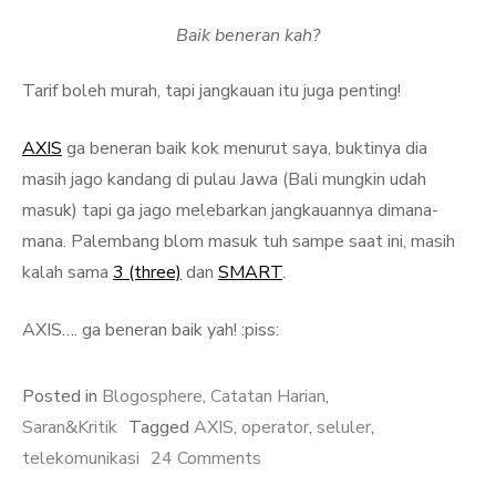
Baik beneran kah?
Tarif boleh murah, tapi jangkauan itu juga penting!
AXIS
ga beneran baik kok menurut saya, buktinya dia
masih jago kandang di pulau Jawa (Bali mungkin udah
masuk) tapi ga jago melebarkan jangkauannya dimana-
mana. Palembang blom masuk tuh sampe saat ini, masih
kalah sama
3 (three)
dan
SMART
.
AXIS…. ga beneran baik yah! :piss:
Posted in
Blogosphere
,
Catatan Harian
,
Saran&Kritik
Tagged
AXIS
,
operator
,
seluler
,
on
telekomunikasi
24 Comments
AXIS,