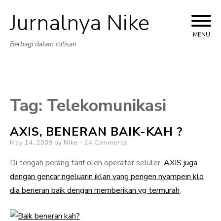
Jurnalnya Nike
Skip
to
MENU
Berbagi dalam tulisan
content
Tag:
Telekomunikasi
AXIS, BENERAN BAIK-KAH ?
Posted
May 14, 2009
by
Nike
24 Comments
on
Di tengah perang tarif oleh operator seluler,
AXIS juga
dengan gencar ngeluarin iklan yang pengen nyampein klo
dia beneran baik dengan memberikan yg termurah
.