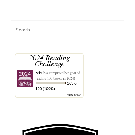
Beneran
Baik-
kah
Search
?
for:
2024 Reading
Challenge
Nike
has completed her goal of
reading 100 books in 2024!
103 of
100 (100%)
view books