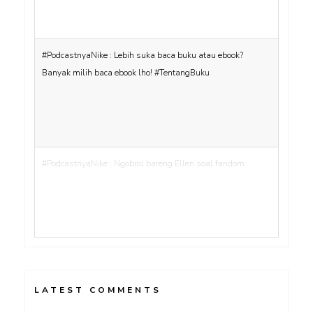
#PodcastnyaNike : Lebih suka baca buku atau ebook?
Banyak milih baca ebook lho! #TentangBuku
#PodcastnyaNike : Ngobrol bareng Ellen soal fandom
LATEST COMMENTS