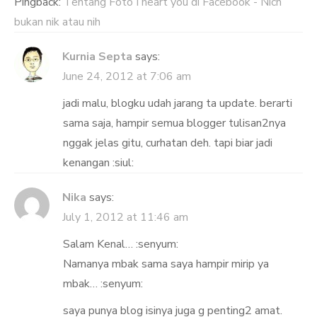
Pingback:
Tentang Foto I heart you di Facebook - Nich
bukan nik atau nih
Kurnia Septa
says:
June 24, 2012 at 7:06 am
jadi malu, blogku udah jarang ta update. berarti
sama saja, hampir semua blogger tulisan2nya
nggak jelas gitu, curhatan deh. tapi biar jadi
kenangan :siul:
Nika
says:
July 1, 2012 at 11:46 am
Salam Kenal… :senyum:
Namanya mbak sama saya hampir mirip ya
mbak… :senyum:
saya punya blog isinya juga g penting2 amat.