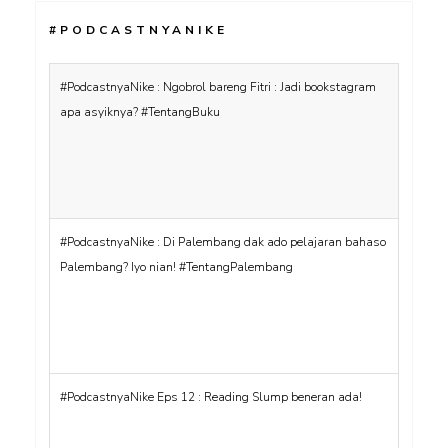
#PODCASTNYANIKE
#PodcastnyaNike : Ngobrol bareng Fitri : Jadi bookstagram
apa asyiknya? #TentangBuku
#PodcastnyaNike : Di Palembang dak ado pelajaran bahaso
Palembang? Iyo nian! #TentangPalembang
#PodcastnyaNike Eps 12 : Reading Slump beneran ada!