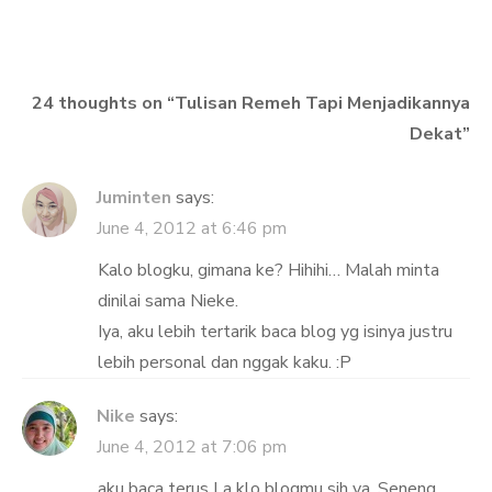
navigation
24 thoughts on “
Tulisan Remeh Tapi Menjadikannya
Dekat
”
Juminten
says:
June 4, 2012 at 6:46 pm
Kalo blogku, gimana ke? Hihihi… Malah minta
dinilai sama Nieke.
Iya, aku lebih tertarik baca blog yg isinya justru
lebih personal dan nggak kaku. :P
Nike
says:
June 4, 2012 at 7:06 pm
aku baca terus La klo blogmu sih ya. Seneng,