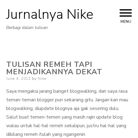
Jurnalnya Nike
Skip
to
MENU
Berbagi dalam tulisan
content
TULISAN REMEH TAPI
MENJADIKANNYA DEKAT
Posted
June 4, 2012
by
Nike
on
Saya mengakui jarang banget blogwalking, dan saya rasa
teman-teman blogger pun sekarang gitu. Jangan kan mau
blogwalking, diupdate blognya aja gak sesering dulu.
Salut buat temen-temen yang masih rajin update blog
walau untuk hal-hal remeh sekalipun, justru hal-hal yang
dibilang remeh itulah yang ngangenin.