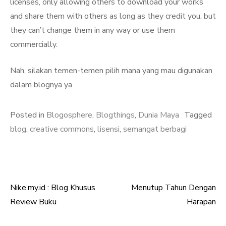
licenses, only allowing others to download your works
and share them with others as long as they credit you, but
they can’t change them in any way or use them
commercially.
Nah, silakan temen-temen pilih mana yang mau digunakan
dalam blognya ya.
Posted in
Blogosphere
,
Blogthings
,
Dunia Maya
Tagged
blog
,
creative commons
,
lisensi
,
semangat berbagi
Nike.my.id : Blog Khusus
Menutup Tahun Dengan
Post
Review Buku
Harapan
navigation