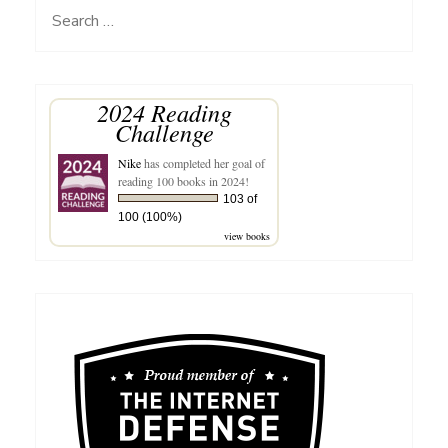
Search
for:
2024 Reading
Challenge
Nike
has completed her goal of
reading 100 books in 2024!
103 of
100 (100%)
view books