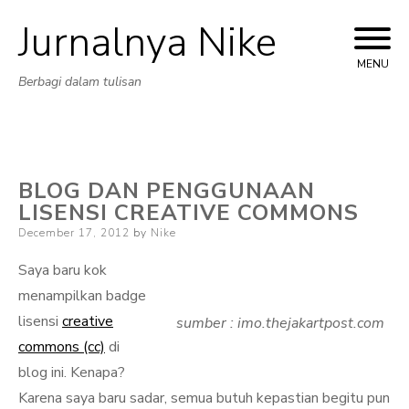
Jurnalnya Nike
Skip
to
MENU
Berbagi dalam tulisan
content
BLOG DAN PENGGUNAAN
LISENSI CREATIVE COMMONS
Posted
December 17, 2012
by
Nike
on
Saya baru kok
menampilkan badge
lisensi
creative
sumber : imo.thejakartpost.com
commons (cc)
di
blog ini. Kenapa?
Karena saya baru sadar, semua butuh kepastian begitu pun