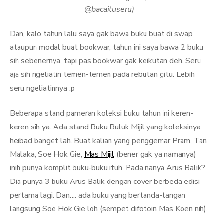
@bacaituseru)
Dan, kalo tahun lalu saya gak bawa buku buat di swap
ataupun modal buat bookwar, tahun ini saya bawa 2 buku
sih sebenernya, tapi pas bookwar gak keikutan deh. Seru
aja sih ngeliatin temen-temen pada rebutan gitu. Lebih
seru ngeliatinnya :p
Beberapa stand pameran koleksi buku tahun ini keren-
keren sih ya. Ada stand Buku Buluk Mijil yang koleksinya
heibad banget lah. Buat kalian yang penggemar Pram, Tan
Malaka, Soe Hok Gie,
Mas Mijil
(bener gak ya namanya)
inih punya komplit buku-buku ituh. Pada nanya Arus Balik?
Dia punya 3 buku Arus Balik dengan cover berbeda edisi
pertama lagi. Dan…. ada buku yang bertanda-tangan
langsung Soe Hok Gie loh (sempet difotoin Mas Koen nih).