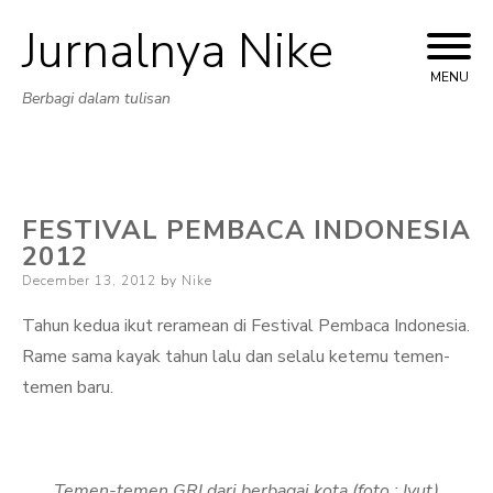
Jurnalnya Nike
Skip
to
MENU
Berbagi dalam tulisan
content
FESTIVAL PEMBACA INDONESIA
2012
Posted
December 13, 2012
by
Nike
on
Tahun kedua ikut reramean di Festival Pembaca Indonesia.
Rame sama kayak tahun lalu dan selalu ketemu temen-
temen baru.
Temen-temen GRI dari berbagai kota (foto : Iyut)