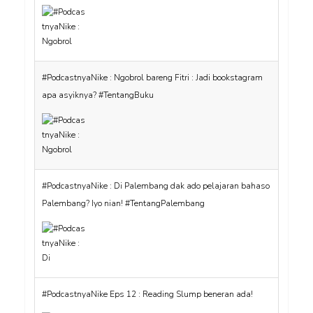
#PodcastnyaNike : Ngobrol bareng Fitri : Jadi bookstagram
apa asyiknya? #TentangBuku
#PodcastnyaNike : Di Palembang dak ado pelajaran bahaso
Palembang? Iyo nian! #TentangPalembang
#PodcastnyaNike Eps 12 : Reading Slump beneran ada!