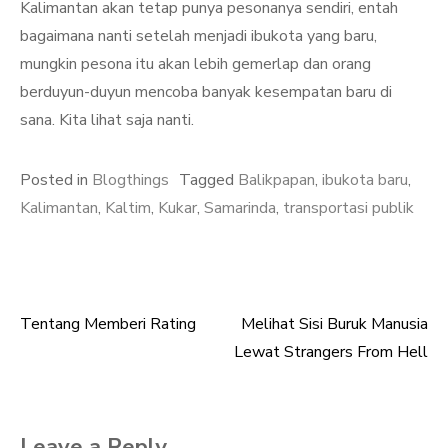
Kalimantan akan tetap punya pesonanya sendiri, entah
bagaimana nanti setelah menjadi ibukota yang baru,
mungkin pesona itu akan lebih gemerlap dan orang
berduyun-duyun mencoba banyak kesempatan baru di
sana. Kita lihat saja nanti.
Posted in
Blogthings
Tagged
Balikpapan
,
ibukota baru
,
Kalimantan
,
Kaltim
,
Kukar
,
Samarinda
,
transportasi publik
Tentang Memberi Rating
Melihat Sisi Buruk Manusia
Post
Lewat Strangers From Hell
navigation
Leave a Reply