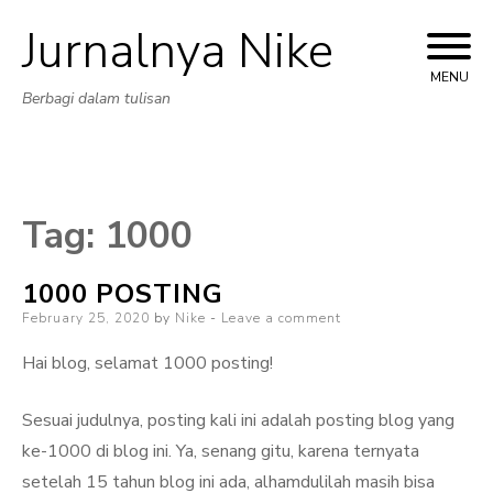
Jurnalnya Nike
Skip
to
MENU
Berbagi dalam tulisan
content
Tag:
1000
1000 POSTING
Posted
February 25, 2020
by
Nike
Leave a comment
on
Hai blog, selamat 1000 posting!
Sesuai judulnya, posting kali ini adalah posting blog yang
ke-1000 di blog ini. Ya, senang gitu, karena ternyata
setelah 15 tahun blog ini ada, alhamdulilah masih bisa