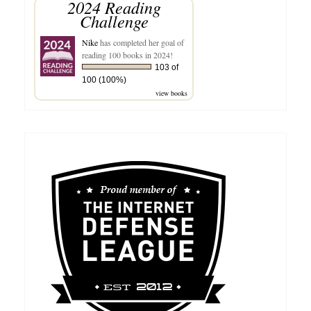
2024 Reading
Challenge
Nike
has completed her goal of
reading 100 books in 2024!
103 of
100 (100%)
view books