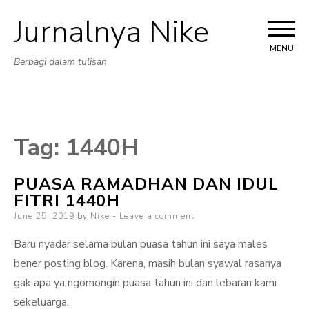
Jurnalnya Nike
Skip
to
MENU
Berbagi dalam tulisan
content
Tag:
1440H
PUASA RAMADHAN DAN IDUL
FITRI 1440H
Posted
June 25, 2019
by
Nike
Leave a comment
on
Baru nyadar selama bulan puasa tahun ini saya males
bener posting blog. Karena, masih bulan syawal rasanya
gak apa ya ngomongin puasa tahun ini dan lebaran kami
sekeluarga.