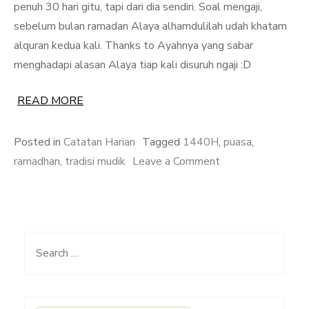
penuh 30 hari gitu, tapi dari dia sendiri. Soal mengaji,
sebelum bulan ramadan Alaya alhamdulilah udah khatam
alquran kedua kali. Thanks to Ayahnya yang sabar
menghadapi alasan Alaya tiap kali disuruh ngaji :D
READ MORE
Posted in
Catatan Harian
Tagged
1440H
,
puasa
,
on
ramadhan
,
tradisi mudik
Leave a Comment
Puasa
Ramadhan
dan
Idul
Search
Fitri
for:
1440H