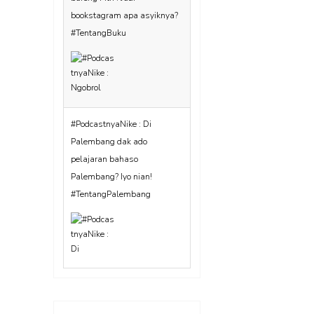
#PodcastnyaNike : Di
Palembang dak ado
pelajaran bahaso
Palembang? Iyo nian!
#TentangPalembang
#PodcastnyaNike Eps 12 :
Reading Slump beneran ada!