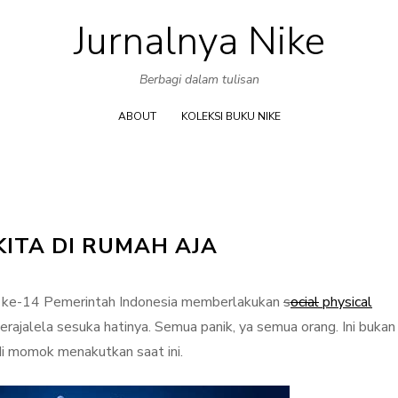
Jurnalnya Nike
Skip
to
Berbagi dalam tulisan
content
ABOUT
KOLEKSI BUKU NIKE
ITA DI RUMAH AJA
i ke-14 Pemerintah Indonesia memberlakukan
s
ocial
physical
rajalela sesuka hatinya. Semua panik, ya semua orang. Ini bukan 
i momok menakutkan saat ini.