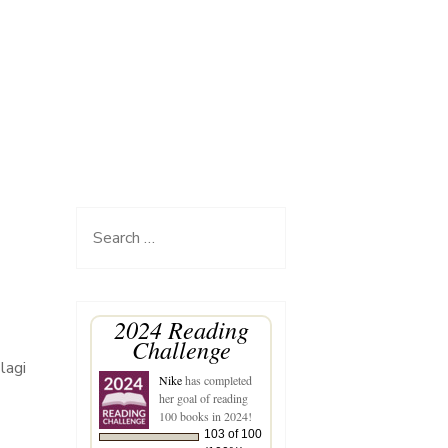
Search
for:
2024 Reading
Challenge
lagi
Nike
has completed
her goal of reading
100 books in 2024!
103 of 100