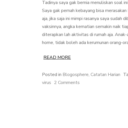
Tadinya saya gak bernia menuliskan soal ini 
Saya gak pernah kebayang bisa merasakan ke
aja, jika saja ini mimpi rasanya saya sudah d
vaksinnya, angka kematian semakin naik tia
diterapkan lah aktivitas di rumah aja. Anak
home, tidak boleh ada kerumunan orang-orang
READ MORE
Posted in
Blogosphere
,
Catatan Harian
T
on
virus
2 Comments
Gara-
Gara
Corona,
Kita
di