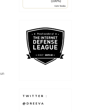
(100%)
view books
pun
TWITTER :
@DREEVA