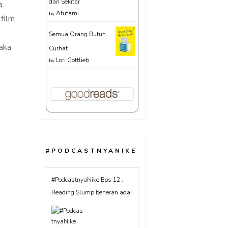
dan Sekitar
a.
Afutami
by
 film
Semua Orang Butuh
maka
Curhat
Lori Gottlieb
by
#PODCASTNYANIKE
#PodcastnyaNike : Lebih
suka baca buku atau ebook?
Banyak milih baca ebook lho!
#TentangBuku