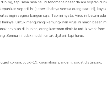
di blog, tapi saya rasa hal ini fenomena besar dalam sejarah duni
panikan seperti ini (seperti halnya semua orang saat ini), kayak
ibatas ingin segera bangun saja. Tapi ini nyata. Virus ini belum ada
p harinya. Untuk mengurangi kemungkinan virus ini makin besar, 
-anak sekolah diliburkan, orang kantoran diminta untuk work from
. Semua ini tidak mudah untuk dijalani, tapi harus.
agged
corona
,
covid-19
,
dirumahaja
,
pandemi
,
social distancing
,