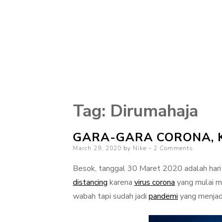
Tag:
Dirumahaja
GARA-GARA CORONA, K
Posted
March 29, 2020
by
Nike
2 Comments
on
Besok, tanggal 30 Maret 2020 adalah har
distancing
karena
virus corona
yang mulai me
wabah tapi sudah jadi
pandemi
yang menjad