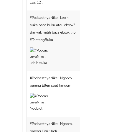
#PodcastnyaNike : Ngobrol
bareng Ellen soal fandom
#PodcastnyaNike : Ngobrol
bareng Fitri : Jadi
bookstagram apa asyiknya?
#TentangBuku