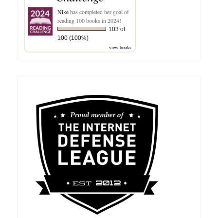
Nike
has completed her goal of
reading 100 books in 2024!
103 of
100 (100%)
view books