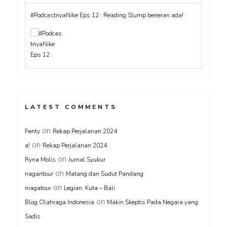
#PodcastnyaNike Eps 12 : Reading Slump beneran ada!
LATEST COMMENTS
on
Fenty
Rekap Perjalanan 2024
on
a!
Rekap Perjalanan 2024
on
Ryna Molis
Jurnal Syukur
on
nagantour
Matang dan Sudut Pandang
on
niagatour
Legian, Kuta – Bali
on
Blog Olahraga Indonesia
Makin Skeptis Pada Negara yang
Sadis