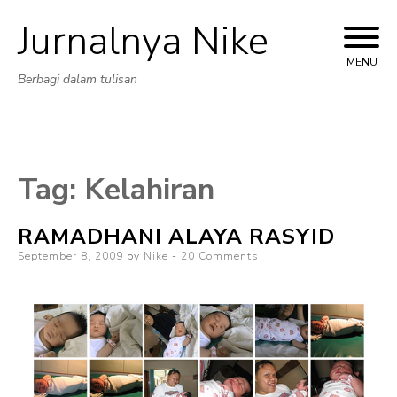
Jurnalnya Nike
Skip
to
MENU
Berbagi dalam tulisan
content
Tag:
Kelahiran
RAMADHANI ALAYA RASYID
Posted
September 8, 2009
by
Nike
20 Comments
on