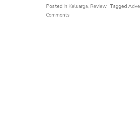
Posted in
Keluarga
,
Review
Tagged
Adver
on
Comments
Gak
Perlu
Takut
Bakteri
Walau
Main
di
Luar