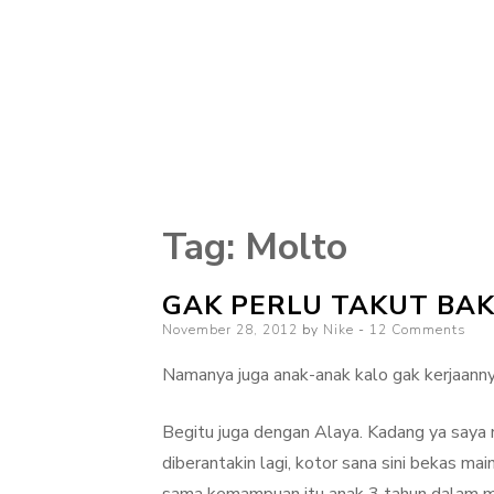
Tag:
Molto
GAK PERLU TAKUT BAK
Posted
November 28, 2012
by
Nike
12 Comments
on
Namanya juga anak-anak kalo gak kerjaanny
Begitu juga dengan Alaya. Kadang ya saya ng
diberantakin lagi, kotor sana sini bekas ma