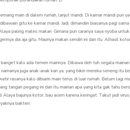
memporak-porandakan rumah :D
h emang main di dalem rumah, lanjut mandi. Di kamar mandi pun ya
bawain gitu ke kamar mandi. Jadi, dimandiin biasanya pagi sama
Alaya paling males makan. Gimana pun caranya saya nyoba untuk
gennya dia aja gitu. Maunya makan sendiri ini dan itu. Alhasil koto
ng banget kalo ada temen mainnya. Dibawa deh tuh segala mainan
 namanya juga anak-anak kan ya, yang bikin mereka seneng itu bi
atir rasanya kalo dibiarin main terus di luar rumah. Belum lagi m
ng tangan pegang ini dan itu mainan apa yang kita gak tahu bers
Alaya bajunya kotor, bau acem karena keringat. Takut jadi virus
yaknya bakteri.