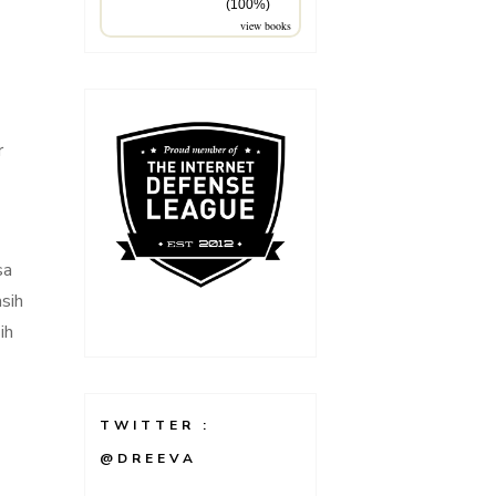
(100%)
view books
r
sa
asih
ih
TWITTER :
@DREEVA