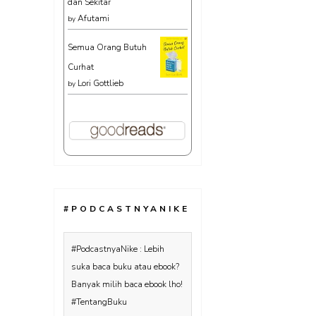
dan Sekitar
Afutami
by
Semua Orang Butuh
Curhat
Lori Gottlieb
by
#PodcastnyaNike : Lebih
suka baca buku atau ebook?
Banyak milih baca ebook lho!
#TentangBuku
#PODCASTNYANIKE
#PodcastnyaNike : Ngobrol
bareng Ellen soal fandom