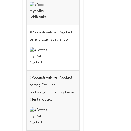
#PodcastnyaNike : Ngobrol
bareng Fitri : Jadi
bookstagram apa asyiknya?
#TentangBuku
#PodcastnyaNike : Di
Palembang dak ado
pelajaran bahaso
Palembang? Iyo nian!
#TentangPalembang