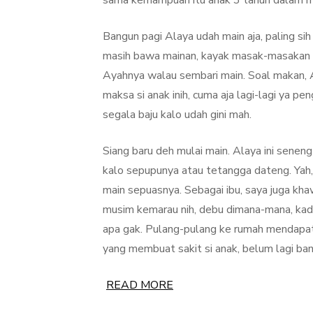
sama kemampuan itu anak 3 tahun dalam 
Bangun pagi Alaya udah main aja, paling si
masih bawa mainan, kayak masak-masakan di
Ayahnya walau sembari main. Soal makan, 
maksa si anak inih, cuma aja lagi-lagi ya pen
segala baju kalo udah gini mah.
Siang baru deh mulai main. Alaya ini sene
kalo sepupunya atau tetangga dateng. Yah,
main sepuasnya. Sebagai ibu, saya juga khaw
musim kemarau nih, debu dimana-mana, kada
apa gak. Pulang-pulang ke rumah mendapati 
yang membuat sakit si anak, belum lagi ban
READ MORE