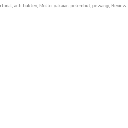
torial
,
anti-bakteri
,
Molto
,
pakaian
,
pelembut
,
pewangi
,
Review