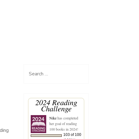
Search
for:
2024 Reading
Challenge
Nike
has completed
her goal of reading
100 books in 2024!
ding
103 of 100