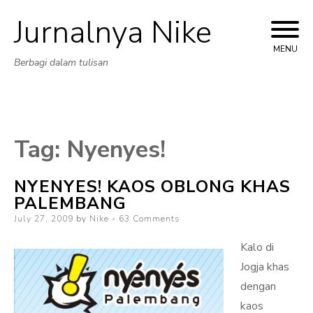
Jurnalnya Nike
Skip
to
MENU
Berbagi dalam tulisan
content
Tag:
Nyenyes!
NYENYES! KAOS OBLONG KHAS
PALEMBANG
Posted
July 27, 2009
by
Nike
63 Comments
on
Kalo di
Jogja khas
dengan
kaos