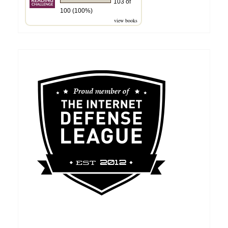
103 of
100 (100%)
view books