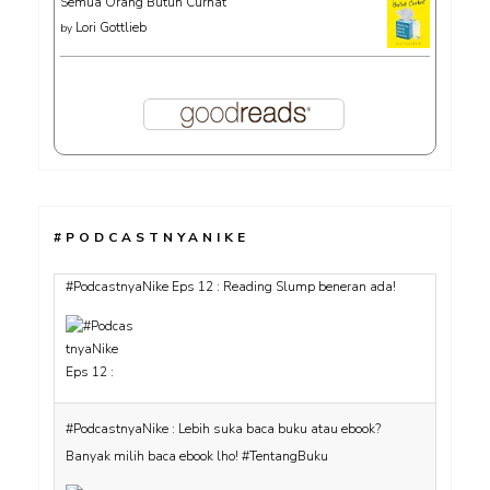
Semua Orang Butuh Curhat
Lori Gottlieb
by
#PodcastnyaNike Eps 12 : Reading Slump beneran ada!
#PODCASTNYANIKE
#PodcastnyaNike : Lebih suka baca buku atau ebook?
Banyak milih baca ebook lho! #TentangBuku
#PodcastnyaNike : Ngobrol bareng Ellen soal fandom