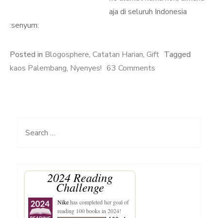
aja di seluruh Indonesia
:senyum:
Posted in
Blogosphere
,
Catatan Harian
,
Gift
Tagged
on
kaos Palembang
,
Nyenyes!
63 Comments
Nyenyes!
Kaos
Oblong
Khas
Search
Palembang
for:
2024 Reading
Challenge
Nike
has completed her goal of
reading 100 books in 2024!