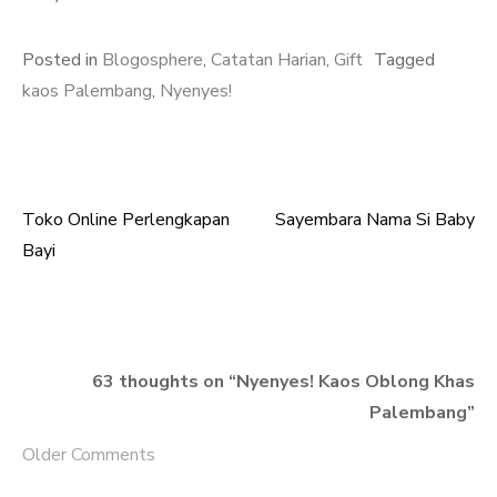
Posted in
Blogosphere
,
Catatan Harian
,
Gift
Tagged
kaos Palembang
,
Nyenyes!
Toko Online Perlengkapan
Sayembara Nama Si Baby
Post
Bayi
navigation
63 thoughts on “
Nyenyes! Kaos Oblong Khas
Palembang
”
Older Comments
Comment