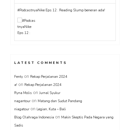
#PodcastnyaNike Eps 12 : Reading Slump beneran ada!
LATEST COMMENTS
on
Fenty
Rekap Perjalanan 2024
on
a!
Rekap Perjalanan 2024
on
Ryna Molis
Jurnal Syukur
on
nagantour
Matang dan Sudut Pandang
on
niagatour
Legian, Kuta – Bali
on
Blog Olahraga Indonesia
Makin Skeptis Pada Negara yang
Sadis