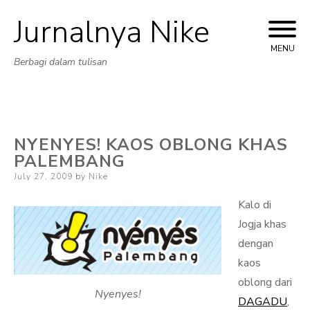
Jurnalnya Nike
Skip
to
MENU
Berbagi dalam tulisan
content
NYENYES! KAOS OBLONG KHAS
PALEMBANG
Posted
July 27, 2009
by
Nike
on
Kalo di
Jogja khas
dengan
kaos
oblong dari
Nyenyes!
DAGADU
,