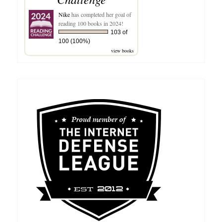
Nike
has completed her goal of
reading 100 books in 2024!
103 of
100 (100%)
view books