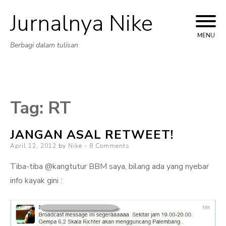
Jurnalnya Nike
Skip
to
MENU
Berbagi dalam tulisan
content
Tag:
RT
JANGAN ASAL RETWEET!
Posted
April 12, 2012
by
Nike
8 Comments
on
Tiba-tiba @kangtutur BBM saya, bilang ada yang nyebar
info kayak gini :