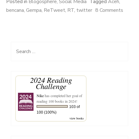
Posted in
Blogosphere
,
Social Media
Tagged
Aceh
,
on
bencana
,
Gempa
,
ReTweet
,
RT
,
twitter
8 Comments
Jangan
Asal
ReTwe
Search
for:
2024 Reading
Challenge
Nike
has completed her goal of
reading 100 books in 2024!
103 of
100 (100%)
view books