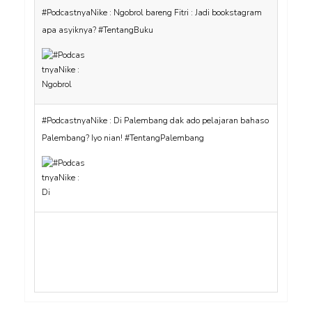
#PodcastnyaNike : Ngobrol bareng Fitri : Jadi bookstagram
apa asyiknya? #TentangBuku
#PodcastnyaNike : Di Palembang dak ado pelajaran bahaso
Palembang? Iyo nian! #TentangPalembang
#PodcastnyaNike Eps 12 : Reading Slump beneran ada!