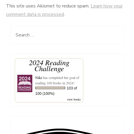
This site uses Akismet to reduce spam.
Learn how your
comment data is processed
.
Search
for:
2024 Reading
Challenge
Nike
has completed her goal of
reading 100 books in 2024!
103 of
100 (100%)
view books