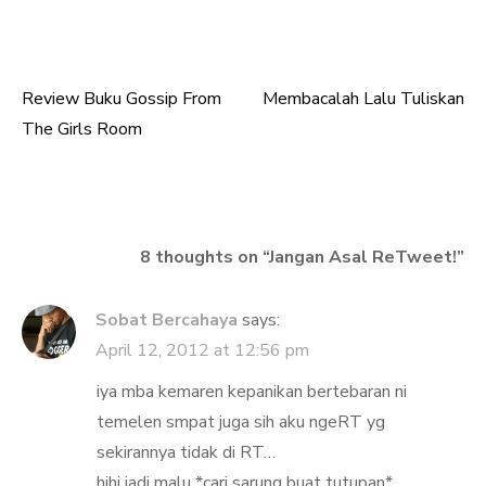
Review Buku Gossip From
Membacalah Lalu Tuliskan
Post
The Girls Room
navigation
8 thoughts on “
Jangan Asal ReTweet!
”
Sobat Bercahaya
says:
April 12, 2012 at 12:56 pm
iya mba kemaren kepanikan bertebaran ni
temelen smpat juga sih aku ngeRT yg
sekirannya tidak di RT…
hihi jadi malu *cari sarung buat tutupan*