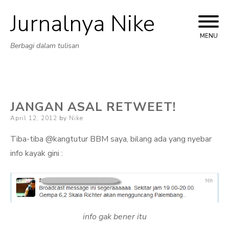
Jurnalnya Nike
Skip
to
MENU
Berbagi dalam tulisan
content
JANGAN ASAL RETWEET!
Posted
April 12, 2012
by
Nike
on
Tiba-tiba @kangtutur BBM saya, bilang ada yang nyebar
info kayak gini :
info gak bener itu