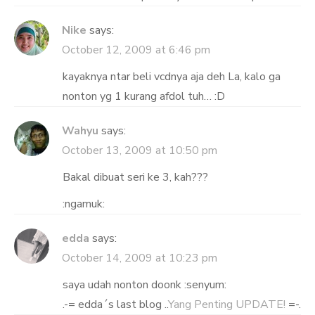
Nike
says:
October 12, 2009 at 6:46 pm
kayaknya ntar beli vcdnya aja deh La, kalo ga
nonton yg 1 kurang afdol tuh… :D
Wahyu
says:
October 13, 2009 at 10:50 pm
Bakal dibuat seri ke 3, kah???
:ngamuk:
edda
says:
October 14, 2009 at 10:23 pm
saya udah nonton doonk :senyum:
.-= edda´s last blog ..
Yang Penting UPDATE!
=-.