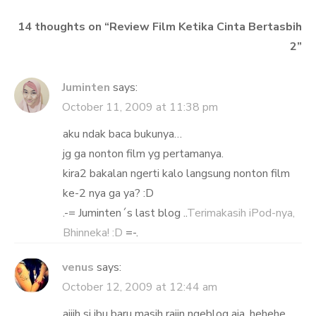
14 thoughts on “
Review Film Ketika Cinta Bertasbih
2
”
Juminten
says:
October 11, 2009 at 11:38 pm
aku ndak baca bukunya…
jg ga nonton film yg pertamanya.
kira2 bakalan ngerti kalo langsung nonton film
ke-2 nya ga ya? :D
.-= Juminten´s last blog ..
Terimakasih iPod-nya,
Bhinneka! :D
=-.
venus
says:
October 12, 2009 at 12:44 am
aiiih si ibu baru masih rajin ngeblog aja, hehehe…