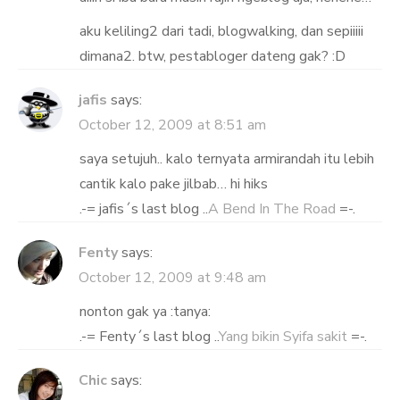
aku keliling2 dari tadi, blogwalking, dan sepiiiii
dimana2. btw, pestabloger dateng gak? :D
jafis
says:
October 12, 2009 at 8:51 am
saya setujuh.. kalo ternyata armirandah itu lebih
cantik kalo pake jilbab… hi hiks
.-= jafis´s last blog ..
A Bend In The Road
=-.
Fenty
says:
October 12, 2009 at 9:48 am
nonton gak ya :tanya:
.-= Fenty´s last blog ..
Yang bikin Syifa sakit
=-.
Chic
says: