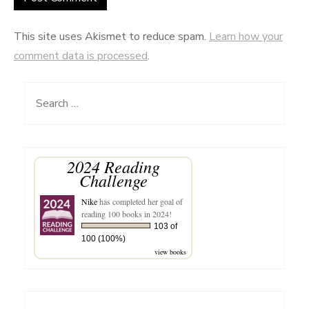
This site uses Akismet to reduce spam.
Learn how your
comment data is processed
.
Search
for:
2024 Reading
Challenge
Nike
has completed her goal of
reading 100 books in 2024!
103 of
100 (100%)
view books