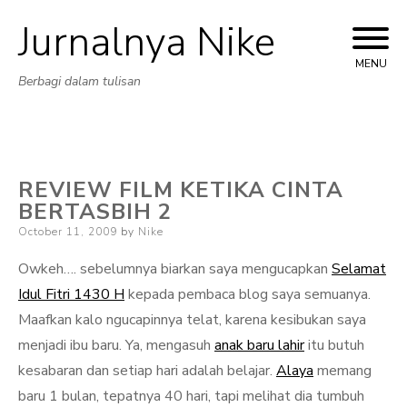
Jurnalnya Nike
Skip
to
MENU
Berbagi dalam tulisan
content
REVIEW FILM KETIKA CINTA
BERTASBIH 2
Posted
October 11, 2009
by
Nike
on
Owkeh…. sebelumnya biarkan saya mengucapkan
Selamat
Idul Fitri 1430 H
kepada pembaca blog saya semuanya.
Maafkan kalo ngucapinnya telat, karena kesibukan saya
menjadi ibu baru. Ya, mengasuh
anak baru lahir
itu butuh
kesabaran dan setiap hari adalah belajar.
Alaya
memang
baru 1 bulan, tepatnya 40 hari, tapi melihat dia tumbuh