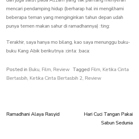
dan juga salut pada Azzam yang tak pantang menyerah
mencari pendamping hidup (berharap hal ini mengilhami
beberapa teman yang menginginkan tahun depan udah
punya temen makan sahur di ramadhannya) :ting:
Terakhir, saya hanya mo bilang, kao saya menunggu buku-
buku Kang Abik berikutnya :cinta: :baca:
Posted in
Buku
,
Film
,
Review
Tagged
Film
,
Ketika Cinta
Bertasbih
,
Ketika Cinta Bertasbih 2
,
Review
Ramadhani Alaya Rasyid
Hari Cuci Tangan Pakai
Post
Sabun Sedunia
navigation