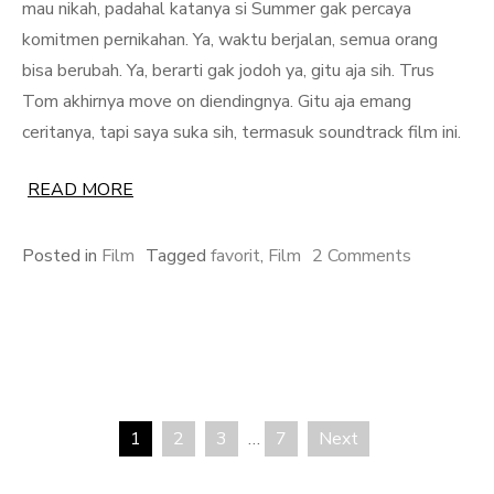
mau nikah, padahal katanya si Summer gak percaya
komitmen pernikahan. Ya, waktu berjalan, semua orang
bisa berubah. Ya, berarti gak jodoh ya, gitu aja sih. Trus
Tom akhirnya move on diendingnya. Gitu aja emang
ceritanya, tapi saya suka sih, termasuk soundtrack film ini.
READ MORE
on
Posted in
Film
Tagged
favorit
,
Film
2 Comments
Sama
Seperti
di
Film
Favoritmu
1
2
3
…
7
Next
Posts