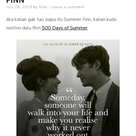
FINN
Posted
July 28, 2019
by
Nike
Leave a comment
on
Jika kalian gak tau siapa itu Summer Finn, kalian kudu
nonton dulu film
500 Days of Summer
.