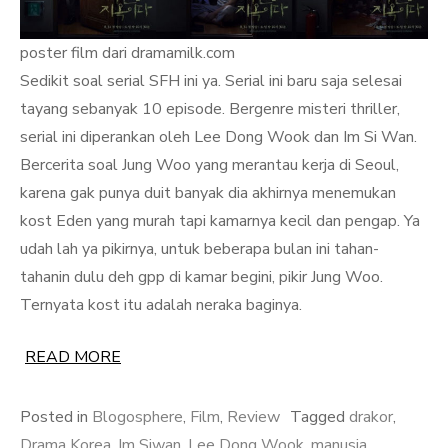
poster film dari dramamilk.com
Sedikit soal serial SFH ini ya. Serial ini baru saja selesai
tayang sebanyak 10 episode. Bergenre misteri thriller,
serial ini diperankan oleh Lee Dong Wook dan Im Si Wan.
Bercerita soal Jung Woo yang merantau kerja di Seoul,
karena gak punya duit banyak dia akhirnya menemukan
kost Eden yang murah tapi kamarnya kecil dan pengap. Ya
udah lah ya pikirnya, untuk beberapa bulan ini tahan-
tahanin dulu deh gpp di kamar begini, pikir Jung Woo.
Ternyata kost itu adalah neraka baginya.
READ MORE
Posted in
Blogosphere
,
Film
,
Review
Tagged
drakor
,
Drama Korea
,
Im Siwan
,
Lee Dong Wook
,
manusia
,