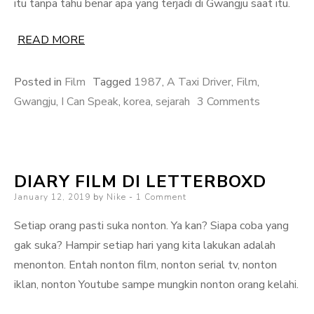
itu tanpa tahu benar apa yang terjadi di Gwangju saat itu.
READ MORE
Posted in
Film
Tagged
1987
,
A Taxi Driver
,
Film
,
on
Gwangju
,
I Can Speak
,
korea
,
sejarah
3 Comments
Film-
Film
Perjuangan
DIARY FILM DI LETTERBOXD
Korea
Posted
January 12, 2019
by
Nike
1 Comment
Wajib
on
Tonton
Setiap orang pasti suka nonton. Ya kan? Siapa coba yang
gak suka? Hampir setiap hari yang kita lakukan adalah
menonton. Entah nonton film, nonton serial tv, nonton
iklan, nonton Youtube sampe mungkin nonton orang kelahi.