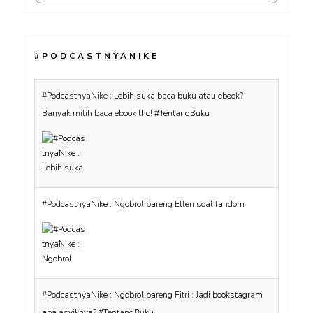
#PODCASTNYANIKE
#PodcastnyaNike : Lebih suka baca buku atau ebook?
Banyak milih baca ebook lho! #TentangBuku
#PodcastnyaNike : Ngobrol bareng Ellen soal fandom
#PodcastnyaNike : Ngobrol bareng Fitri : Jadi bookstagram
apa asyiknya? #TentangBuku