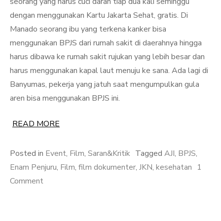
seorang yang harus cuci darah tiap dua kali seminggu
dengan menggunakan Kartu Jakarta Sehat, gratis. Di
Manado seorang ibu yang terkena kanker bisa
menggunakan BPJS dari rumah sakit di daerahnya hingga
harus dibawa ke rumah sakit rujukan yang lebih besar dan
harus menggunakan kapal laut menuju ke sana. Ada lagi di
Banyumas, pekerja yang jatuh saat mengumpulkan gula
aren bisa menggunakan BPJS ini.
READ MORE
Posted in
Event
,
Film
,
Saran&Kritik
Tagged
AJI
,
BPJS
,
Enam Penjuru
,
Film
,
film dokumenter
,
JKN
,
kesehatan
1
on
Comment
Film
Dokumenter