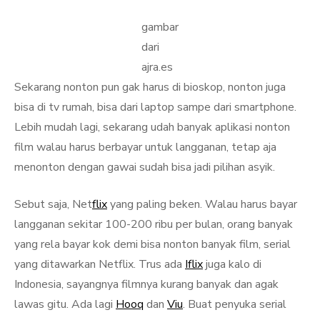
gambar
dari
ajra.es
Sekarang nonton pun gak harus di bioskop, nonton juga
bisa di tv rumah, bisa dari laptop sampe dari smartphone.
Lebih mudah lagi, sekarang udah banyak aplikasi nonton
film walau harus berbayar untuk langganan, tetap aja
menonton dengan gawai sudah bisa jadi pilihan asyik.
Sebut saja, Net
flix
yang paling beken. Walau harus bayar
langganan sekitar 100-200 ribu per bulan, orang banyak
yang rela bayar kok demi bisa nonton banyak film, serial
yang ditawarkan Netflix. Trus ada
Iflix
juga kalo di
Indonesia, sayangnya filmnya kurang banyak dan agak
lawas gitu. Ada lagi
Hooq
dan
Viu
. Buat penyuka serial