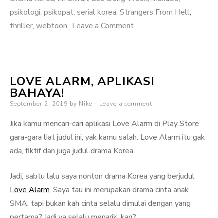
psikologi
,
psikopat
,
serial korea
,
Strangers From Hell
,
on
thriller
,
webtoon
Leave a Comment
Melihat
Sisi
Buruk
LOVE ALARM, APLIKASI
Manusia
BAHAYA!
Lewat
Posted
September 2, 2019
by
Nike
Leave a comment
Strangers
on
From
Jika kamu mencari-cari aplikasi Love Alarm di Play Store
Hell
gara-gara liat judul ini, yak kamu salah. Love Alarm itu gak
ada, fiktif dan juga judul drama Korea.
Jadi, sabtu lalu saya nonton drama Korea yang berjudul
Love Alarm
. Saya tau ini merupakan drama cinta anak
SMA, tapi bukan kah cinta selalu dimulai dengan yang
pertama? Jadi ya selalu menarik, kan?