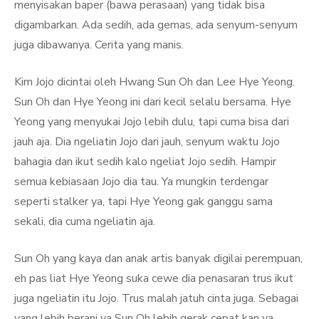
menyisakan baper (bawa perasaan) yang tidak bisa
digambarkan. Ada sedih, ada gemas, ada senyum-senyum
juga dibawanya. Cerita yang manis.
Kim Jojo dicintai oleh Hwang Sun Oh dan Lee Hye Yeong.
Sun Oh dan Hye Yeong ini dari kecil selalu bersama. Hye
Yeong yang menyukai Jojo lebih dulu, tapi cuma bisa dari
jauh aja. Dia ngeliatin Jojo dari jauh, senyum waktu Jojo
bahagia dan ikut sedih kalo ngeliat Jojo sedih. Hampir
semua kebiasaan Jojo dia tau. Ya mungkin terdengar
seperti stalker ya, tapi Hye Yeong gak ganggu sama
sekali, dia cuma ngeliatin aja.
Sun Oh yang kaya dan anak artis banyak digilai perempuan,
eh pas liat Hye Yeong suka cewe dia penasaran trus ikut
juga ngeliatin itu Jojo. Trus malah jatuh cinta juga. Sebagai
yang lebih berani ya Sun Oh lebih gerak cepat kan ya.