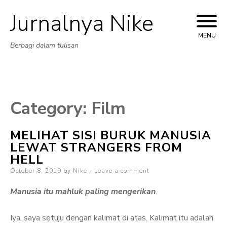
Jurnalnya Nike
Skip
to
MENU
Berbagi dalam tulisan
content
Category:
Film
MELIHAT SISI BURUK MANUSIA
LEWAT STRANGERS FROM
HELL
Posted
October 8, 2019
by
Nike
Leave a comment
on
Manusia itu mahluk paling mengerikan
.
Iya, saya setuju dengan kalimat di atas. Kalimat itu adalah