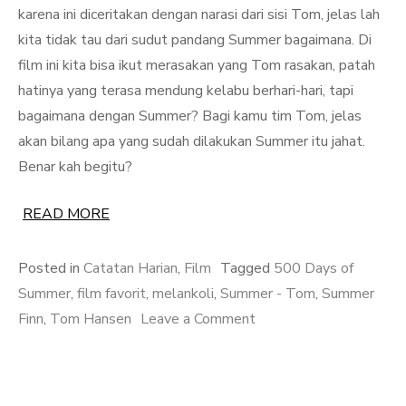
karena ini diceritakan dengan narasi dari sisi Tom, jelas lah
kita tidak tau dari sudut pandang Summer bagaimana. Di
film ini kita bisa ikut merasakan yang Tom rasakan, patah
hatinya yang terasa mendung kelabu berhari-hari, tapi
bagaimana dengan Summer? Bagi kamu tim Tom, jelas
akan bilang apa yang sudah dilakukan Summer itu jahat.
Benar kah begitu?
READ MORE
Posted in
Catatan Harian
,
Film
Tagged
500 Days of
Summer
,
film favorit
,
melankoli
,
Summer - Tom
,
Summer
on
Finn
,
Tom Hansen
Leave a Comment
Mari
Bicara
Soal