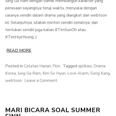
Jung Ga Ram dengan ciamik membangun karakter yang
perasaan sayangnya teruji waktu, menyukai dengan
caranya sendiri dalam drama yang diangkat dari webtoon
ini. Selanjutnya, silakan nonton sendiri serialnya, dan
tentukan sendiri juga kalian #TimSunOh atau
#TimHyeYeong :)
READ MORE
Posted in
Catatan Harian
,
Film
Tagged
aplikasi
,
Drama
Korea
,
Jung Ga Ram
,
Kim So Hyun
,
Love Alarm
,
Song Kang
,
on
webtoon
Leave a Comment
Love
Alarm,
Aplikasi
MARI BICARA SOAL SUMMER
Bahaya!