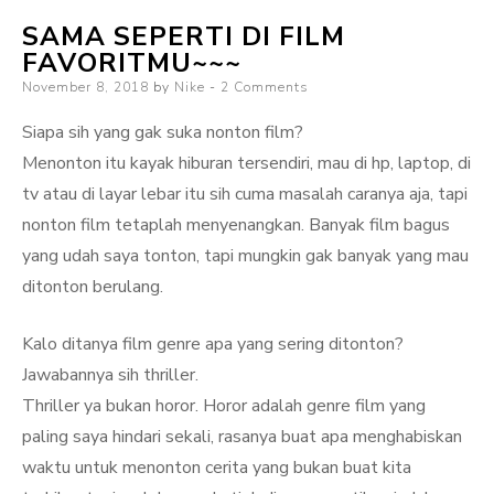
Enam
SAMA SEPERTI DI FILM
Penjuru
FAVORITMU~~~
dan
Posted
November 8, 2018
by
Nike
2 Comments
Jaminan
on
Kesehatan
Siapa sih yang gak suka nonton film?
Nasional
Menonton itu kayak hiburan tersendiri, mau di hp, laptop, di
(JKN)
tv atau di layar lebar itu sih cuma masalah caranya aja, tapi
nonton film tetaplah menyenangkan. Banyak film bagus
yang udah saya tonton, tapi mungkin gak banyak yang mau
ditonton berulang.
Kalo ditanya film genre apa yang sering ditonton?
Jawabannya sih thriller.
Thriller ya bukan horor. Horor adalah genre film yang
paling saya hindari sekali, rasanya buat apa menghabiskan
waktu untuk menonton cerita yang bukan buat kita