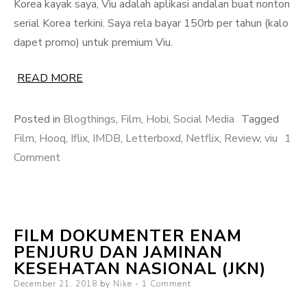
Korea kayak saya, Viu adalah aplikasi andalan buat nonton
serial Korea terkini. Saya rela bayar 150rb per tahun (kalo
dapet promo) untuk premium Viu.
READ MORE
Posted in
Blogthings
,
Film
,
Hobi
,
Social Media
Tagged
Film
,
Hooq
,
Iflix
,
IMDB
,
Letterboxd
,
Netflix
,
Review
,
viu
1
on
Comment
Diary
Film
di
FILM DOKUMENTER ENAM
Letterboxd
PENJURU DAN JAMINAN
KESEHATAN NASIONAL (JKN)
Posted
December 21, 2018
by
Nike
1 Comment
on