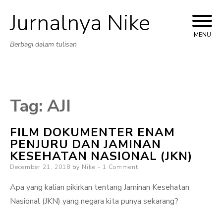
Jurnalnya Nike
Skip
to
MENU
Berbagi dalam tulisan
content
Tag:
AJI
FILM DOKUMENTER ENAM
PENJURU DAN JAMINAN
KESEHATAN NASIONAL (JKN)
Posted
December 21, 2018
by
Nike
1 Comment
on
Apa yang kalian pikirkan tentang Jaminan Kesehatan
Nasional (JKN) yang negara kita punya sekarang?