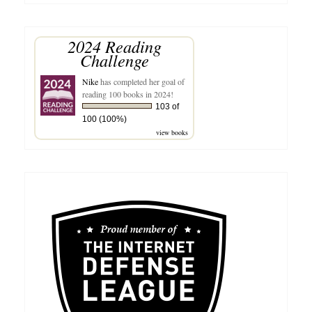
Jaminan
Kesehatan
2024 Reading
Nasional
Challenge
(JKN)
Nike
has completed her goal of
reading 100 books in 2024!
103 of
100 (100%)
view books