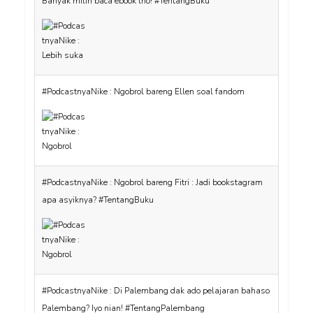
Banyak milih baca ebook lho! #TentangBuku
#PodcastnyaNike : Ngobrol bareng Ellen soal fandom
#PodcastnyaNike : Ngobrol bareng Fitri : Jadi bookstagram
apa asyiknya? #TentangBuku
#PodcastnyaNike : Di Palembang dak ado pelajaran bahaso
Palembang? Iyo nian! #TentangPalembang