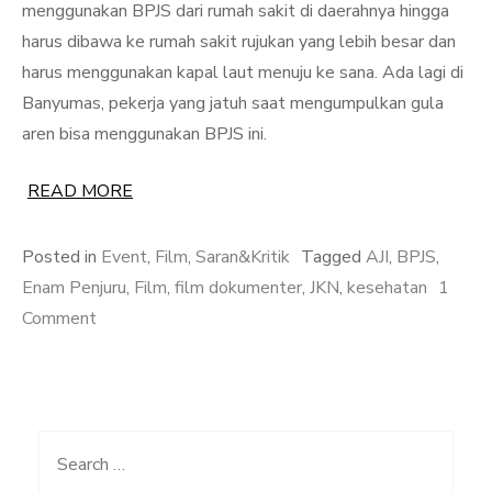
menggunakan BPJS dari rumah sakit di daerahnya hingga
harus dibawa ke rumah sakit rujukan yang lebih besar dan
harus menggunakan kapal laut menuju ke sana. Ada lagi di
Banyumas, pekerja yang jatuh saat mengumpulkan gula
aren bisa menggunakan BPJS ini.
READ MORE
Posted in
Event
,
Film
,
Saran&Kritik
Tagged
AJI
,
BPJS
,
Enam Penjuru
,
Film
,
film dokumenter
,
JKN
,
kesehatan
1
on
Comment
Film
Dokumenter
Enam
Penjuru
Search
dan
for: