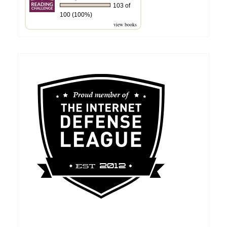
103 of
100 (100%)
view books