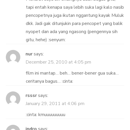
tapi entah kenapa saya lebih suka lagi kalo nasib
pencopetnya juga ikutan nggantung kayak Muluk
dkk. Jadi gak ditunjukin para pencopet yang balik
nyopet dan ada yang ngasong (pengennya sih
gitu, hehe) :senyum:
nur
says:
December 25, 2010 at 4:05 pm
film ini mantap… beh… bener-bener gua suka…
ceritanya bagus… :cinta:
rsssr
says:
January 29, 2011 at 4:06 pm
:cinta: kmuuuuuuuuu
indro
says: