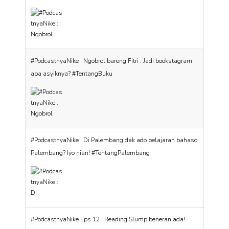
#PodcastnyaNike : Ngobrol bareng Fitri : Jadi bookstagram
apa asyiknya? #TentangBuku
#PodcastnyaNike : Di Palembang dak ado pelajaran bahaso
Palembang? Iyo nian! #TentangPalembang
#PodcastnyaNike Eps 12 : Reading Slump beneran ada!