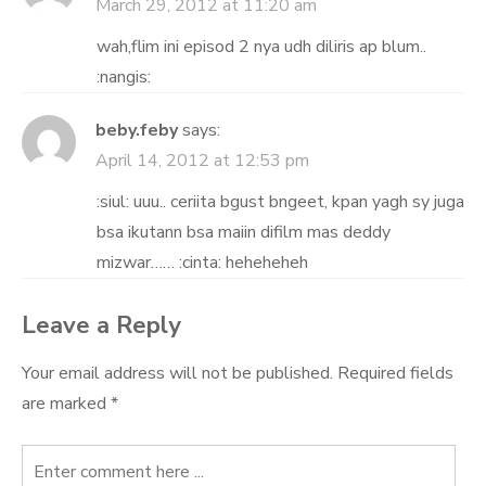
March 29, 2012 at 11:20 am
wah,flim ini episod 2 nya udh diliris ap blum..
:nangis:
beby.feby
says:
April 14, 2012 at 12:53 pm
:siul: uuu.. ceriita bgust bngeet, kpan yagh sy juga
bsa ikutann bsa maiin difilm mas deddy
mizwar…… :cinta: heheheheh
Leave a Reply
Your email address will not be published.
Required fields
are marked
*