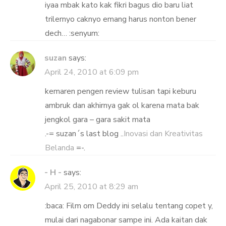
iyaa mbak kato kak fikri bagus dio baru liat
trilernyo caknyo emang harus nonton bener
dech… :senyum:
suzan
says:
April 24, 2010 at 6:09 pm
kemaren pengen review tulisan tapi keburu
ambruk dan akhirnya gak ol karena mata bak
jengkol gara – gara sakit mata
.-= suzan´s last blog ..
Inovasi dan Kreativitas
Belanda
=-.
- H -
says:
April 25, 2010 at 8:29 am
:baca: Film om Deddy ini selalu tentang copet y,
mulai dari nagabonar sampe ini. Ada kaitan dak