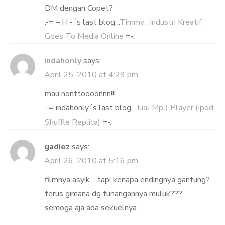
DM dengan Copet?
.-= – H -´s last blog ..
Timmy : Industri Kreatif
Goes To Media Online
=-.
indahonly
says:
April 25, 2010 at 4:29 pm
mau nonttoooonnn!!!
.-= indahonly´s last blog ..
Jual Mp3 Player (Ipod
Shuffle Replica)
=-.
gadiez
says:
April 26, 2010 at 5:16 pm
filmnya asyik… tapi kenapa endingnya gantung?
terus gimana dg tunangannya muluk???
semoga aja ada sekuelnya