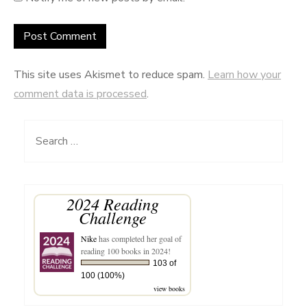
This site uses Akismet to reduce spam.
Learn how your
comment data is processed
.
Search
for:
2024 Reading
Challenge
Nike
has completed her goal of
reading 100 books in 2024!
103 of
100 (100%)
view books