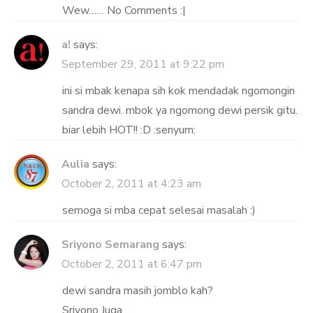
Wew…… No Comments :|
a!
says:
September 29, 2011 at 9:22 pm
ini si mbak kenapa sih kok mendadak ngomongin
sandra dewi. mbok ya ngomong dewi persik gitu.
biar lebih HOT!! :D :senyum:
Aulia
says:
October 2, 2011 at 4:23 am
semoga si mba cepat selesai masalah :)
Sriyono Semarang
says:
October 2, 2011 at 6:47 pm
dewi sandra masih jomblo kah?
Sriyono Juga…