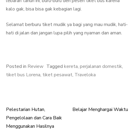
lebaran tahun ini, buru-buru deh pesen tiket bus karena
kalo gak, bisa bisa gak kebagian lagi.
Selamat berburu tiket mudik ya bagi yang mau mudik, hati-
hati di jalan dan jangan lupa pilih yang nyaman dan aman.
Posted in
Review
Tagged
kereta
,
perjalanan domestik
,
tiket bus Lorena
,
tiket pesawat
,
Traveloka
Pelestarian Hutan,
Belajar Menghargai Waktu
Post
Pengelolaan dan Cara Baik
navigation
Menggunakan Hasilnya