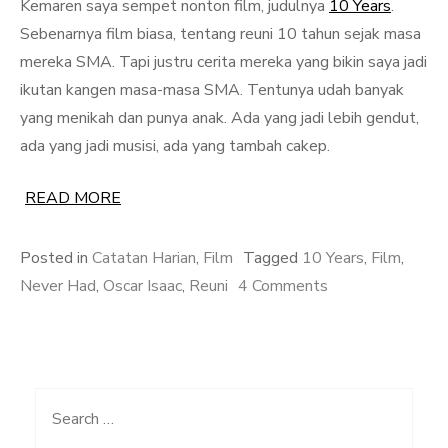
Kemaren saya sempet nonton film, judulnya
10 Years
.
Sebenarnya film biasa, tentang reuni 10 tahun sejak masa
mereka SMA. Tapi justru cerita mereka yang bikin saya jadi
ikutan kangen masa-masa SMA. Tentunya udah banyak
yang menikah dan punya anak. Ada yang jadi lebih gendut,
ada yang jadi musisi, ada yang tambah cakep.
READ MORE
Posted in
Catatan Harian
,
Film
Tagged
10 Years
,
Film
,
on
Never Had
,
Oscar Isaac
,
Reuni
4 Comments
The
Best
I
Never
Search
Had
for: