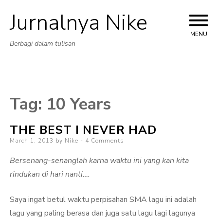
Jurnalnya Nike
Skip
to
MENU
Berbagi dalam tulisan
content
Tag:
10 Years
THE BEST I NEVER HAD
Posted
March 1, 2013
by
Nike
4 Comments
on
Bersenang-senanglah karna waktu ini yang kan kita
rindukan di hari nanti….
Saya ingat betul waktu perpisahan SMA lagu ini adalah
lagu yang paling berasa dan juga satu lagu lagi lagunya