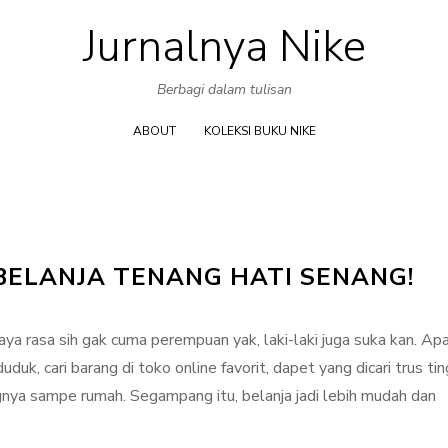
Jurnalnya Nike
Skip
to
Berbagi dalam tulisan
content
ABOUT
KOLEKSI BUKU NIKE
 BELANJA TENANG HATI SENANG!
a rasa sih gak cuma perempuan yak, laki-laki juga suka kan. Apa
duk, cari barang di toko online favorit, dapet yang dicari trus ti
gnya sampe rumah. Segampang itu, belanja jadi lebih mudah dan