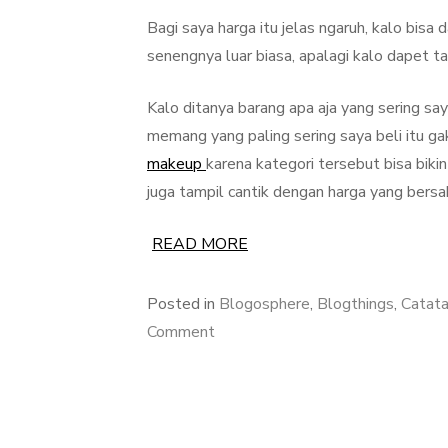
Bagi saya harga itu jelas ngaruh, kalo bisa 
senengnya luar biasa, apalagi kalo dapet
Kalo ditanya barang apa aja yang sering sa
memang yang paling sering saya beli itu gak
makeup
karena kategori tersebut bisa bikin 
juga tampil cantik dengan harga yang bers
READ MORE
Posted in
Blogosphere
,
Blogthings
,
Catata
on
Comment
Pakai
Kupon
Diskon,
Belanja