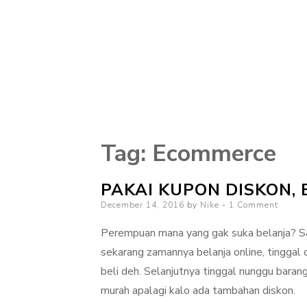
Tag:
Ecommerce
PAKAI KUPON DISKON,
Posted
December 14, 2016
by
Nike
1 Comment
on
Perempuan mana yang gak suka belanja? Say
sekarang zamannya belanja online, tinggal du
beli deh. Selanjutnya tinggal nunggu baran
murah apalagi kalo ada tambahan diskon.