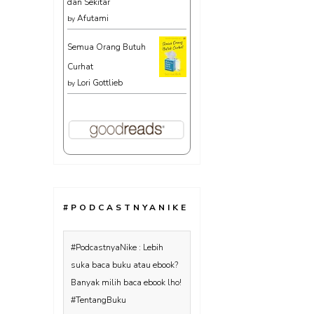
dan Sekitar
Afutami
by
Semua Orang Butuh
Curhat
Lori Gottlieb
by
#PODCASTNYANIKE
#PodcastnyaNike : Lebih
suka baca buku atau ebook?
Banyak milih baca ebook lho!
#TentangBuku