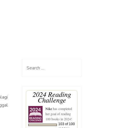
Search
for:
2024 Reading
lagi
Challenge
nggal
Nike
has completed
her goal of reading
100 books in 2024!
103 of 100