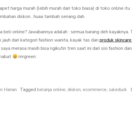
dapet harga murah (lebih murah dari toko biasa) di toko online itu
 tambahan diskon…huaa tambah senang dah.
ya beli online? Jawabannya adalah : semua barang deh kayaknya. 
 jauh dari kategori fashion wanita, kayak tas dan
produk skincare
saya merasa masih bisa ngikutin tren saat ini dari sisi fashion dan
ahabat
:mrgreen:
n Harian
Tagged
belanja online
,
diskon
,
ecommerce
,
saleduck