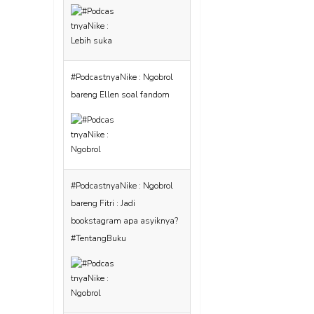
#PodcastnyaNike : Ngobrol
bareng Ellen soal fandom
#PodcastnyaNike : Ngobrol
bareng Fitri : Jadi
bookstagram apa asyiknya?
#TentangBuku