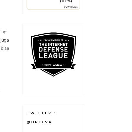
(100%)
view books
Tapi
 juga
 bisa
1
TWITTER :
@DREEVA