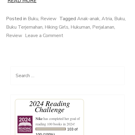
READ MORE
Posted in
Buku
,
Review
Tagged
Anak-anak
,
Atria
,
Buku
,
Buku Terjemahan
,
Hiking Girls
,
Hukuman
,
Perjalanan
,
on
Review
Leave a Comment
Review
Buku
Hiking
Girls
Search
for:
2024 Reading
Challenge
Nike
has completed her goal of
reading 100 books in 2024!
103 of
100 (100%)