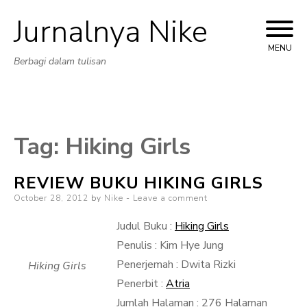
Jurnalnya Nike
Skip
to
MENU
Berbagi dalam tulisan
content
Tag:
Hiking Girls
REVIEW BUKU HIKING GIRLS
Posted
October 28, 2012
by
Nike
Leave a comment
on
Judul Buku :
Hiking Girls
Penulis : Kim Hye Jung
Penerjemah : Dwita Rizki
Hiking Girls
Penerbit :
Atria
Jumlah Halaman : 276 Halaman