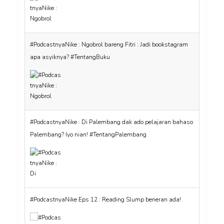
#PodcastnyaNike : Ngobrol bareng Fitri : Jadi bookstagram
apa asyiknya? #TentangBuku
#PodcastnyaNike : Di Palembang dak ado pelajaran bahaso
Palembang? Iyo nian! #TentangPalembang
#PodcastnyaNike Eps 12 : Reading Slump beneran ada!