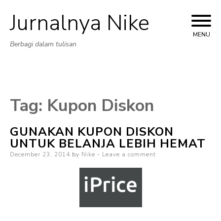
Jurnalnya Nike
Skip
to
MENU
Berbagi dalam tulisan
content
Tag:
Kupon Diskon
GUNAKAN KUPON DISKON
UNTUK BELANJA LEBIH HEMAT
Posted
December 23, 2014
by
Nike
Leave a comment
on