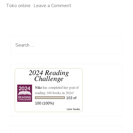
on
Toko online
Leave a Comment
Gunakan
Kupon
Diskon
Untuk
Search
Belanja
for:
Lebih
Hemat
2024 Reading
Challenge
Nike
has completed her goal of
reading 100 books in 2024!
103 of
100 (100%)
view books