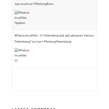
#PodcastnyaNike : Di Palembang dak ado pelajaran bahaso
Palembang? Iyo nian! #TentangPalembang
#PodcastnyaNike Eps 12 : Reading Slump beneran ada!