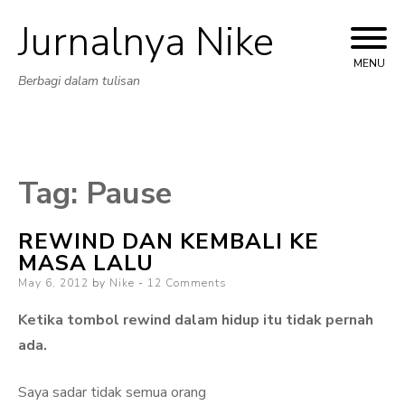
Jurnalnya Nike
Skip
to
MENU
Berbagi dalam tulisan
content
Tag:
Pause
REWIND DAN KEMBALI KE
MASA LALU
Posted
May 6, 2012
by
Nike
12 Comments
on
Ketika tombol rewind dalam hidup itu tidak pernah
ada.
Saya sadar tidak semua orang