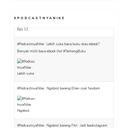
#PODCASTNYANIKE
#PodcastnyaNike : Lebih suka baca buku atau ebook?
Banyak milih baca ebook lho! #TentangBuku
#PodcastnyaNike : Ngobrol bareng Ellen soal fandom
#PodcastnyaNike : Ngobrol bareng Fitri : Jadi bookstagram
apa asyiknya? #TentangBuku