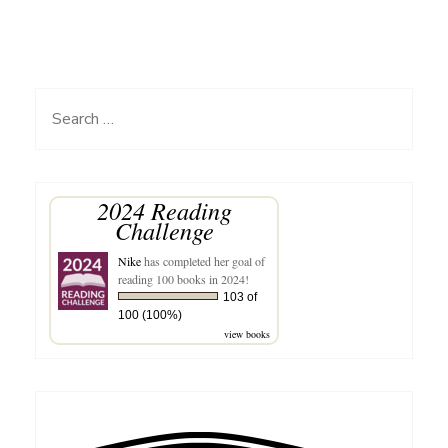
Rewind
dan
Kembali
Ke
Search
Masa
for:
Lalu
2024 Reading
Challenge
Nike
has completed her goal of
reading 100 books in 2024!
103 of
100 (100%)
view books