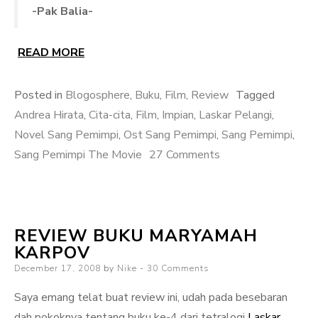
-Pak Balia-
READ MORE
Posted in
Blogosphere
,
Buku
,
Film
,
Review
Tagged
Andrea Hirata
,
Cita-cita
,
Film
,
Impian
,
Laskar Pelangi
,
Novel Sang Pemimpi
,
Ost Sang Pemimpi
,
Sang Pemimpi
,
on
Sang Pemimpi The Movie
27 Comments
Review
Film
Sang
REVIEW BUKU MARYAMAH
Pemimpi
KARPOV
Posted
December 17, 2008
by
Nike
30 Comments
on
Saya emang telat buat review ini, udah pada besebaran
dah pokoknya tentang buku ke-4 dari tetralogi
Laskar