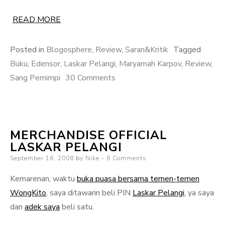
READ MORE
Posted in
Blogosphere
,
Review
,
Saran&Kritik
Tagged
Buku
,
Edensor
,
Laskar Pelangi
,
Maryamah Karpov
,
Review
,
on
Sang Pemimpi
30 Comments
Review
Buku
Maryamah
MERCHANDISE OFFICIAL
Karpov
LASKAR PELANGI
Posted
September 16, 2008
by
Nike
8 Comments
on
Kemarenan, waktu
buka puasa bersama temen-temen
WongKito
, saya ditawarin beli PIN
Laskar Pelangi
, ya saya
dan
adek saya
beli satu.