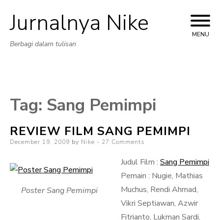
Jurnalnya Nike
Skip
to
MENU
Berbagi dalam tulisan
content
Tag:
Sang Pemimpi
REVIEW FILM SANG PEMIMPI
Posted
December 19, 2009
by
Nike
27 Comments
on
Judul Film :
Sang Pemimpi
Pemain : Nugie, Mathias
Muchus, Rendi Ahmad,
Poster Sang Pemimpi
Vikri Septiawan, Azwir
Fitrianto, Lukman Sardi,