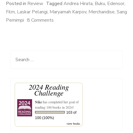
Posted in
Review
Tagged
Andrea Hirata
,
Buku
,
Edensor
,
Film
,
Laskar Pelangi
,
Maryamah Karpov
,
Merchandise
,
Sang
on
Pemimpi
8 Comments
Merchandise
Official
Laskar
Pelangi
Search
for:
2024 Reading
Challenge
Nike
has completed her goal of
reading 100 books in 2024!
103 of
100 (100%)
view books