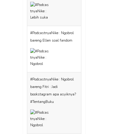
#PodcastnyaNike : Ngobrol
bareng Ellen soal fandom
#PodcastnyaNike : Ngobrol
bareng Fitri : Jadi
bookstagram apa asyiknya?
#TentangBuku