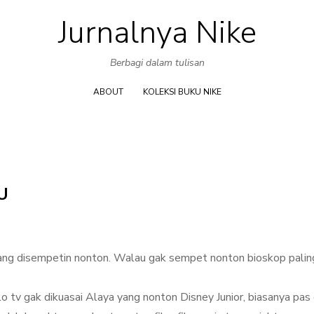
Jurnalnya Nike
Skip
to
Berbagi dalam tulisan
content
ABOUT
KOLEKSI BUKU NIKE
U
yang disempetin nonton. Walau gak sempet nonton bioskop palin
o tv gak dikuasai Alaya yang nonton Disney Junior, biasanya pas 