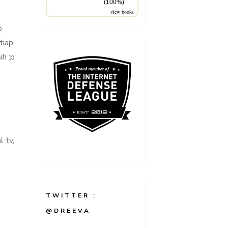
(100%)
view books
o
tiap
ih :p
al tv
,
TWITTER :
@DREEVA