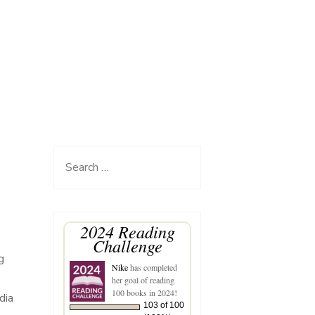
Search
for:
2024 Reading
Challenge
g
Nike
has completed
her goal of reading
100 books in 2024!
dia
103 of 100