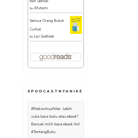
dan Sekitar
Afutami
by
Semua Orang Butuh
Curhat
Lori Gottlieb
by
#PODCASTNYANIKE
#PodcastnyaNike : Lebih
suka baca buku atau ebook?
Banyak milih baca ebook lho!
#TentangBuku