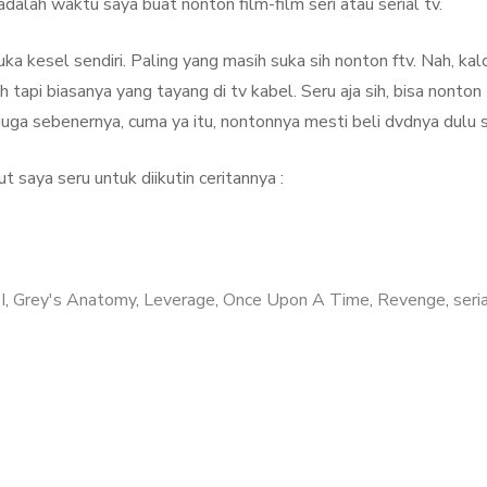
adalah waktu saya buat nonton film-film seri atau serial tv.
ka kesel sendiri. Paling yang masih suka sih nonton ftv. Nah, kal
h tapi biasanya yang tayang di tv kabel. Seru aja sih, bisa nonton 
a juga sebenernya, cuma ya itu, nontonnya mesti beli dvdnya dulu s
t saya seru untuk diikutin ceritannya :
I
,
Grey's Anatomy
,
Leverage
,
Once Upon A Time
,
Revenge
,
seri
on
Serial-
Serial
TV
Seru