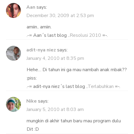
Aan
says:
December 30, 2009 at 2:53 pm
amiin.. amiin.
.-= Aan´s last blog ..
Resolusi 2010
=-.
adit-nya niez
says:
January 4, 2010 at 8:35 pm
Hehe… Di tahun ini ga mau nambah anak mbak??
:piss:
.-= adit-nya niez´s last blog ..
Terlabuhkan
=-.
Nike
says:
January 5, 2010 at 8:03 am
mungkin di akhir tahun baru mau program dulu
Dit :D