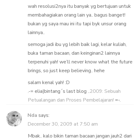
wah resolusi2nya itu banyak yg bertujuan untuk
membahagiakan orang lain ya.. bagus banget!
bukan yg saya mau ini itu tapi byk unsur orang
lainnya..
semoga jadi ibu yg lebih baik lagi, kelar kuliah,
buka taman bacaan, dan keinginan2 lainnya
terpenuhi yah! we’ll never know what the future
brings, so just keep believing.. hehe
salam kenal yah! :D
.-= elia|bintang´s last blog ..
2009: Sebuah
Petualangan dan Proses Pembelajaran!
=-.
Nda
says:
December 30, 2009 at 7:50 am
Mbak.. kalo bikin taman bacaan jangan jauh2 dari