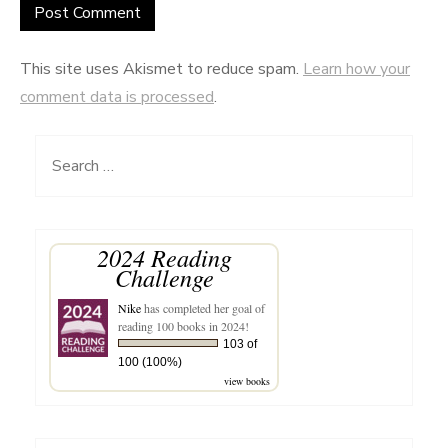
This site uses Akismet to reduce spam.
Learn how your
comment data is processed
.
Search
for:
2024 Reading
Challenge
Nike
has completed her goal of
reading 100 books in 2024!
103 of
100 (100%)
view books