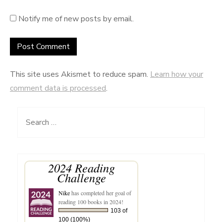
Notify me of new posts by email.
This site uses Akismet to reduce spam.
Learn how your
comment data is processed
.
Search
for:
2024 Reading
Challenge
Nike
has completed her goal of
reading 100 books in 2024!
103 of
100 (100%)