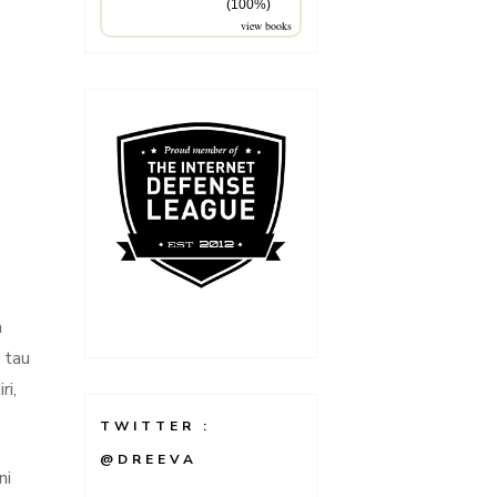
(100%)
view books
n
 tau
ri,
TWITTER :
@DREEVA
ni