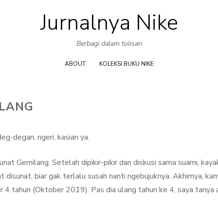
Jurnalnya Nike
Skip
to
Berbagi dalam tulisan
content
ABOUT
KOLEKSI BUKU NIKE
ILANG
eg-degan, ngeri, kasian ya.
unat Gemilang. Setelah dipikir-pikir dan diskusi sama suami, kay
disunat, biar gak terlalu susah nanti ngebujuknya. Akhirnya, kam
r 4 tahun (Oktober 2019). Pas dia ulang tahun ke 4, saya tanya