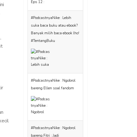
ni
a
#PodcastnyaNike : Ngobrol
,
bareng Ellen soal fandom
it
#PodcastnyaNike : Ngobrol
ir
bareng Fitri : Jadi
bookstagram apa asyiknya?
#TentangBuku
un
kecil