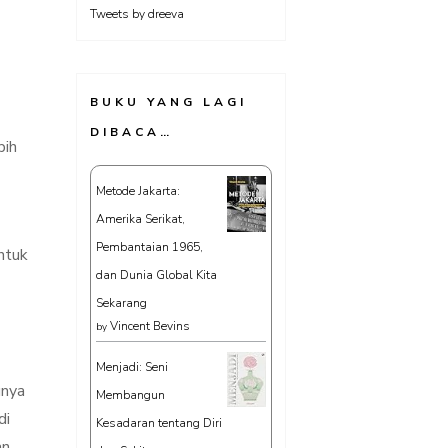
Tweets by dreeva
BUKU YANG LAGI
DIBACA…
bih
Metode Jakarta:
Amerika Serikat,
Pembantaian 1965,
ntuk
dan Dunia Global Kita
Sekarang
Vincent Bevins
by
Menjadi: Seni
unya
Membangun
di
Kesadaran tentang Diri
an