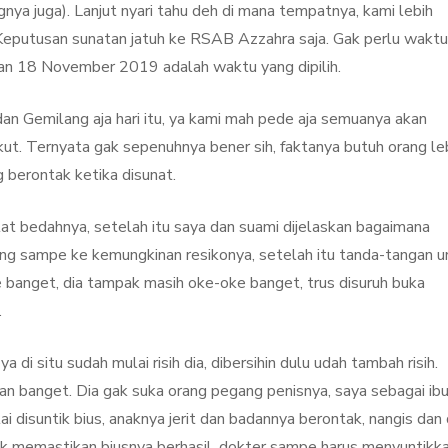
ngnya juga). Lanjut nyari tahu deh di mana tempatnya, kami lebih
. Keputusan sunatan jatuh ke RSAB Azzahra saja. Gak perlu waktu
dan 18 November 2019 adalah waktu yang dipilih.
dan Gemilang aja hari itu, ya kami mah pede aja semuanya akan
ikut. Ternyata gak sepenuhnya bener sih, faktanya butuh orang le
berontak ketika disunat.
t bedahnya, setelah itu saya dan suami dijelaskan bagaimana
ng sampe ke kemungkinan resikonya, setelah itu tanda-tangan u
 banget, dia tampak masih oke-oke banget, trus disuruh buka
.
 di situ sudah mulai risih dia, dibersihin dulu udah tambah risih.
-an banget. Dia gak suka orang pegang penisnya, saya sebagai ib
ai disuntik bius, anaknya jerit dan badannya berontak, nangis dan 
uk memastikan biusnya berhasil, dokter sampe harus menyuntikk