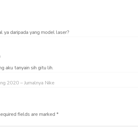
al ya daripada yang model laser?
m
aku tanyain sih gitu lih.
g 2020 – Jurnalnya Nike
equired fields are marked
*