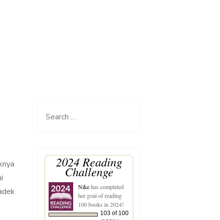
Search
for:
2024 Reading
aknya
Challenge
i
Nike
has completed
 adek
her goal of reading
100 books in 2024!
103 of 100