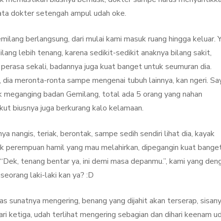
ata dokter setengah ampul udah oke.
milang berlangsung, dari mulai kami masuk ruang hingga keluar. 
ang lebih tenang, karena sedikit-sedikit anaknya bilang sakit,
 perasa sekali, badannya juga kuat banget untuk seumuran dia.
 dia meronta-ronta sampe mengenai tubuh lainnya, kan ngeri. Sa
tuk meganging badan Gemilang, total ada 5 orang yang nahan
akut biusnya juga berkurang kalo kelamaan.
 nangis, teriak, berontak, sampe sedih sendiri lihat dia, kayak
ak perempuan hamil yang mau melahirkan, dipegangin kuat banget
“Dek, tenang bentar ya, ini demi masa depanmu.”, kami yang den
seorang laki-laki kan ya? :D
as sunatnya mengering, benang yang dijahit akan terserap, sisan
hari ketiga, udah terlihat mengering sebagian dan dihari keenam u