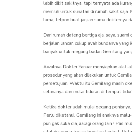
lebih dikit sakitnya, tapi ternyata ada kura
memilih untuk sunatan di rumah sakit saja
lama, telpon buat janjian sama dokternya 
Dari rumah dateng bertiga aja, saya, suami 
berjalan lancar, cukup ayah bundanya yang 
banyak untuk megang badan Gemilang yang 
Awalnya Dokter Yanuar menyiapkan alat-ala
prosedur yang akan dilakukan untuk Gemila
persetujuan. Waktu itu Gemilang masih oke
celananya dan mulai tiduran di tempat tidur
Ketika dokter udah mulai pegang penisnya, ya
Perlu diketahui, Gemilang ini anaknya malu
pun gak suka dia, aalagi orang lain? Pas mul
situlah semua terasa berjalan lambat. Unt