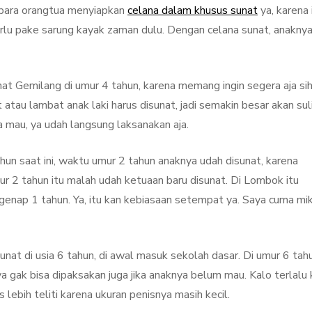
k para orangtua menyiapkan
celana dalam khusus sunat
ya, karena i
rlu pake sarung kayak zaman dulu. Dengan celana sunat, anakny
 Gemilang di umur 4 tahun, karena memang ingin segera aja sih
 atau lambat anak laki harus disunat, jadi semakin besar akan sul
a mau, ya udah langsung laksanakan aja.
hun saat ini, waktu umur 2 tahun anaknya udah disunat, karena
r 2 tahun itu malah udah ketuaan baru disunat. Di Lombok itu
 genap 1 tahun. Ya, itu kan kebiasaan setempat ya. Saya cuma mik
unat di usia 6 tahun, di awal masuk sekolah dasar. Di umur 6 tah
a gak bisa dipaksakan juga jika anaknya belum mau. Kalo terlalu 
 lebih teliti karena ukuran penisnya masih kecil.