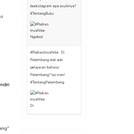
#PodcastnyaNike : Di
Palembang dak ado
na
pelajaran bahaso
Palembang? Iyo nian!
#TentangPalembang
#PodcastnyaNike Eps 12 :
Reading Slump beneran ada!
ndiri
ang
”