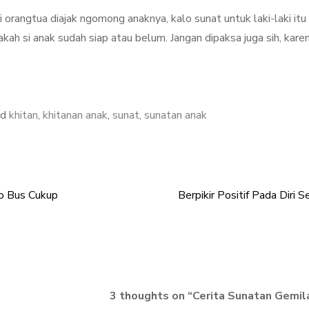
i orangtua diajak ngomong anaknya, kalo sunat untuk laki-laki itu
akah si anak sudah siap atau belum. Jangan dipaksa juga sih, kare
ed
khitan
,
khitanan anak
,
sunat
,
sunatan anak
yo Bus Cukup
Berpikir Positif Pada Diri Se
3 thoughts on “
Cerita Sunatan Gemil