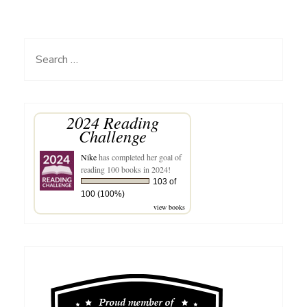
Pak
BJ
Habibie
Search
untuk
for:
Ibu
Ainun
2024 Reading
Challenge
Nike
has completed her goal of
reading 100 books in 2024!
103 of
100 (100%)
view books