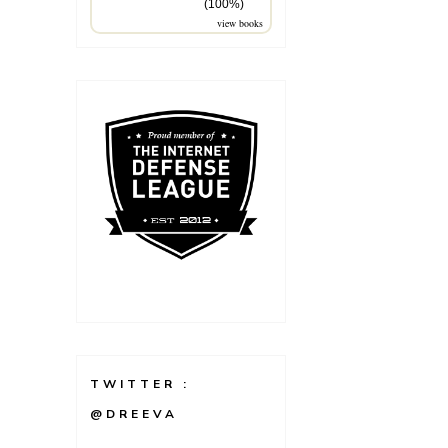
(100%)
view books
TWITTER :
@DREEVA