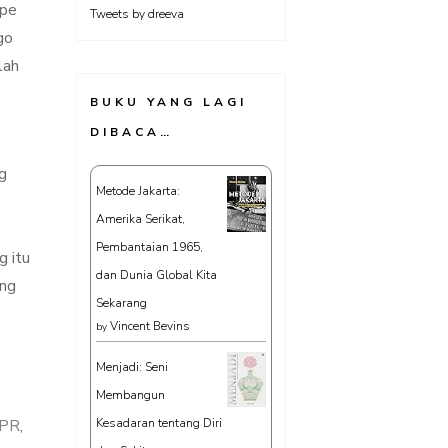
mpe
Tweets by dreeva
go
lah
BUKU YANG LAGI
DIBACA…
g
Metode Jakarta:
Amerika Serikat,
Pembantaian 1965,
g itu
dan Dunia Global Kita
ang
Sekarang
Vincent Bevins
by
Menjadi: Seni
Membangun
PR
,
Kesadaran tentang Diri