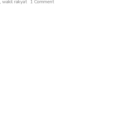
on
,
wakil rakyat
1 Comment
April
2019
Nanti
Bukan
Cuma
Milih
Wiwi
Wowo