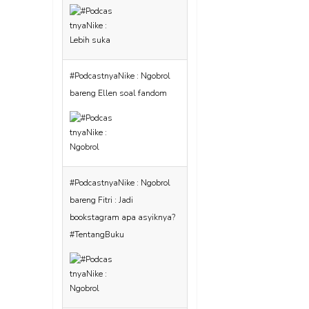
#PodcastnyaNike : Ngobrol
bareng Ellen soal fandom
#PodcastnyaNike : Ngobrol
bareng Fitri : Jadi
bookstagram apa asyiknya?
#TentangBuku