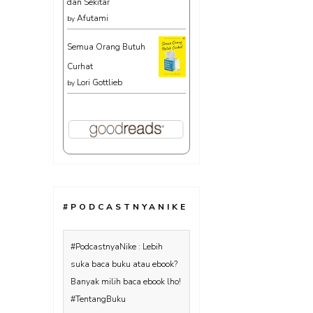
dan Sekitar
Afutami
by
Semua Orang Butuh
Curhat
Lori Gottlieb
by
#PODCASTNYANIKE
#PodcastnyaNike : Lebih
suka baca buku atau ebook?
Banyak milih baca ebook lho!
#TentangBuku