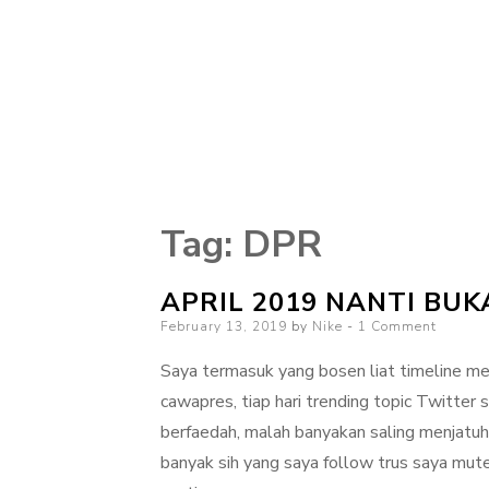
Tag:
DPR
APRIL 2019 NANTI BU
Posted
February 13, 2019
by
Nike
1 Comment
on
Saya termasuk yang bosen liat timeline me
cawapres, tiap hari trending topic Twitter
berfaedah, malah banyakan saling menjatuh
banyak sih yang saya follow trus saya mut