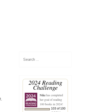
Search
for:
2024 Reading
Challenge
Nike
has completed
t,
her goal of reading
100 books in 2024!
103 of 100