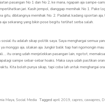
kegiatan pasangan No 1 dan No 2, ke mana, ngapain aja sampe-sa
perlihatkan jari. Kasih jempol, dianggap memihak No 1. Pake lo
a gitu, dibilangnya memihak No. 2. Padahal kadang spontan aja, 
aja sekarang yang bikin pose begitu terlihat serba salah.
sosial itu adalah sikap politik saya. Saya menghargai semua yan
ya monggo aja, silakan aja. Jungkir balik tiap hari ngomongin mau
ali…. itu orang udah menjelekkan pasangan lain, ngotot, memaksa
, apalagi sampe sebar-sebar hoaks. Maka saya udah pastikan oran
ktu. Kita boleh punya sikap, tapi coba lah untuk menghargai or
nia Maya
,
Social Media
Tagged
april 2019
,
capres
,
cawapres
,
D