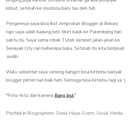
bingung juga karena ternyata di kamar ga ada penunjuk
kiblat, setelah ke mushola baru tau deh tuh.
Pengennya saya bisa ikut Amprokan Blogger di Bekasi,
tapi saya udah kadung beli tiket balik ke Palembang hari
sabtu itu. Saya sama mbak Tuteh sempet jalan-jalan ke
Senayan City cari beberapa buku. Setelah itu kita berpisah
:sedih:
Walo sebentar saya seneng banget bisa ketemu banyak
blogger pinter nan baik hati. Semoga bisa ketemu lagi ya :)
*Foto-foto dari kamera
Bang Ipul
*
Posted in
Blogosphere
,
Dunia Maya
,
Event
,
Social Media