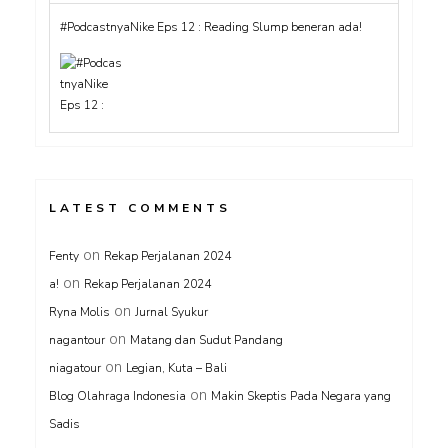
#PodcastnyaNike Eps 12 : Reading Slump beneran ada!
LATEST COMMENTS
on
Fenty
Rekap Perjalanan 2024
on
a!
Rekap Perjalanan 2024
on
Ryna Molis
Jurnal Syukur
on
nagantour
Matang dan Sudut Pandang
on
niagatour
Legian, Kuta – Bali
on
Blog Olahraga Indonesia
Makin Skeptis Pada Negara yang
Sadis