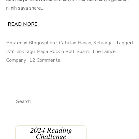
ni nih saya share…
READ MORE
Posted in
Blogosphere
,
Catatan Harian
,
Keluarga
Tagged
Istri
,
lirik lagu
,
Papa Rock n Roll
,
Suami
,
The Dance
on
Company
12 Comments
Obrolan
Suami
Tentang
Sang
Search
Istri
for:
2024 Reading
Challenge