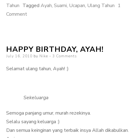
Tahun
Tagged
Ayah
,
Suami
,
Ucapan
,
Ulang Tahun
1
on
Comment
Selamat
Ulang
Tahun,
HAPPY BIRTHDAY, AYAH!
Ayah!
Posted
July 16, 2010
by
Nike
3 Comments
on
Selamat ulang tahun, Ayah! :)
Sekeluarga
Semoga panjang umur, murah rezekinya.
Selalu sayang keluarga :)
Dan semua keinginan yang terbaik insya Allah dikabulkan.