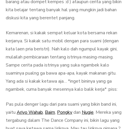
barang atau dompet kempes :d ) ataupun cerita yang bikin
kita belajar tentang banyak hal yang mungkin jadi bahan
diskusi kita yang berentet panjang.
Kemarenan, si kakak sempat keluar kota bersama rekan
kerjanya. Si kakak satu mobil dengan para suami (dengan
kata laen pria beristri). Nah kalo dah ngumpul kayak gini,
mulailah pembicaraan tentang istrinya masing-masing.
Sampe cerita pada istrinya yang suka ngambek kalo
suaminya pualng ga bawa apa-apa, kayak makanan gitu.
Yang ada si kakak ketawa aja… *inget bininya yang ga
ngambek, cuma banyak mesennya kalo balik kerja* :piss:
Pas pula denger lagu dari para suami yang bikin band ini,
yaitu
Ariyo Wahab
,
Baim
,
Pongky
dan
Nugie
. Mereka yang
tergabung dalam The Dance Company ini, bikin lagu yang
buat saya ketawa sama liriknya. Mau tau liriknya gimana ?