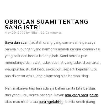
Met
Ultah
Suamiku
OBROLAN SUAMI TENTANG
SANG ISTRI
Posted
May 29, 2009
by
Nike
12 Comments
on
Saya dan suami
adalah orang yang sama-sama percaya
bahwa hubungan yang harmonis adalah karena komunikasi
yang baik dari kedua belah pihak. Kami berdua pun
memulainya dari awal, tidak ada hal yang tidak diceritakan,
walopun hal itu hal kecil sekalipun, seperti kejadian lucu
pas dikantor atau uang dikantong sisa berapa :ting:
Nah, makanya tiap hari ada aja bahan cerita kita berdua,
dari yang lucu, berita bahagia (kayak
ada yang baru jadian
atau mau nikah atau
baru ngelahirin
), berita sedih (ilang