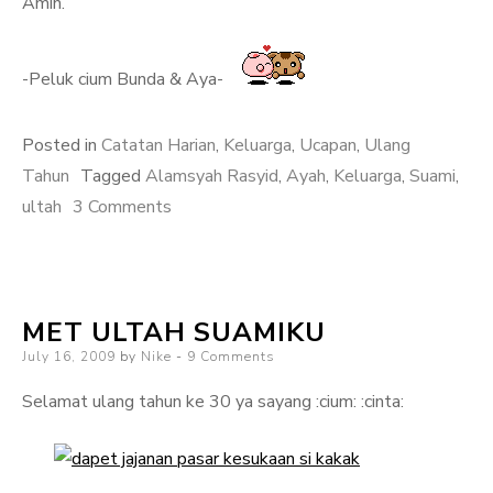
Amin.
-Peluk cium Bunda & Aya-
Posted in
Catatan Harian
,
Keluarga
,
Ucapan
,
Ulang
Tahun
Tagged
Alamsyah Rasyid
,
Ayah
,
Keluarga
,
Suami
,
on
ultah
3 Comments
Happy
Birthday,
Ayah!
MET ULTAH SUAMIKU
Posted
July 16, 2009
by
Nike
9 Comments
on
Selamat ulang tahun ke 30 ya sayang :cium: :cinta: