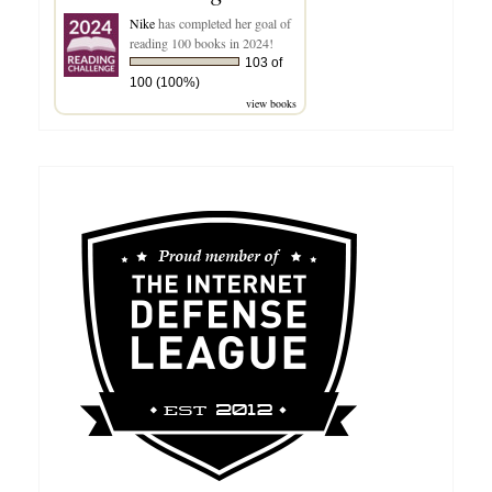
Nike
has completed her goal of
reading 100 books in 2024!
103 of
100 (100%)
view books