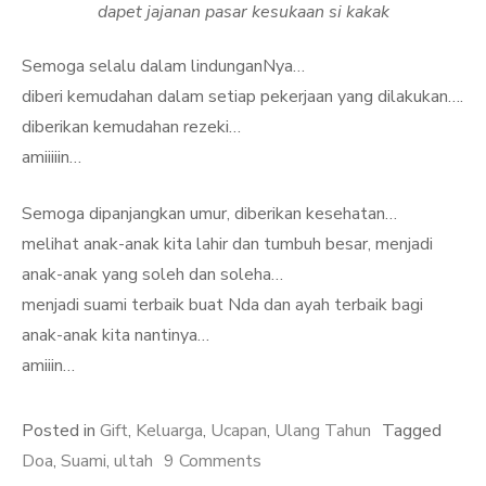
dapet jajanan pasar kesukaan si kakak
Semoga selalu dalam lindunganNya…
diberi kemudahan dalam setiap pekerjaan yang dilakukan….
diberikan kemudahan rezeki…
amiiiiin…
Semoga dipanjangkan umur, diberikan kesehatan…
melihat anak-anak kita lahir dan tumbuh besar, menjadi
anak-anak yang soleh dan soleha…
menjadi suami terbaik buat Nda dan ayah terbaik bagi
anak-anak kita nantinya…
amiiin…
Posted in
Gift
,
Keluarga
,
Ucapan
,
Ulang Tahun
Tagged
on
Doa
,
Suami
,
ultah
9 Comments