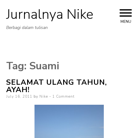
Jurnalnya Nike
Skip
to
MENU
Berbagi dalam tulisan
content
Tag:
Suami
SELAMAT ULANG TAHUN,
AYAH!
Posted
July 16, 2011
by
Nike
1 Comment
on