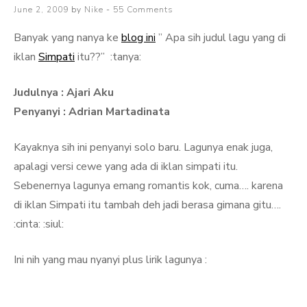
Posted
June 2, 2009
by
Nike
55 Comments
on
Banyak yang nanya ke
blog ini
” Apa sih judul lagu yang di
iklan
Simpati
itu??” :tanya:
Judulnya : Ajari Aku
Penyanyi : Adrian Martadinata
Kayaknya sih ini penyanyi solo baru. Lagunya enak juga,
apalagi versi cewe yang ada di iklan simpati itu.
Sebenernya lagunya emang romantis kok, cuma…. karena
di iklan Simpati itu tambah deh jadi berasa gimana gitu….
:cinta: :siul:
Ini nih yang mau nyanyi plus lirik lagunya :