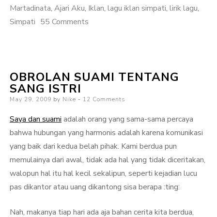
Martadinata
,
Ajari Aku
,
Iklan
,
lagu iklan simpati
,
lirik lagu
,
on
Simpati
55 Comments
Lagu
di
Iklan
OBROLAN SUAMI TENTANG
Simpati
SANG ISTRI
itu
Posted
May 29, 2009
by
Nike
12 Comments
Judulnya
on
Ajari
Saya dan suami
adalah orang yang sama-sama percaya
Aku
bahwa hubungan yang harmonis adalah karena komunikasi
yang baik dari kedua belah pihak. Kami berdua pun
memulainya dari awal, tidak ada hal yang tidak diceritakan,
walopun hal itu hal kecil sekalipun, seperti kejadian lucu
pas dikantor atau uang dikantong sisa berapa :ting:
Nah, makanya tiap hari ada aja bahan cerita kita berdua,