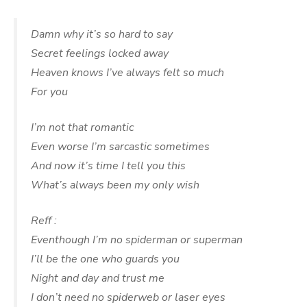
Damn why it’s so hard to say
Secret feelings locked away
Heaven knows I’ve always felt so much
For you
I’m not that romantic
Even worse I’m sarcastic sometimes
And now it’s time I tell you this
What’s always been my only wish
Reff :
Eventhough I’m no spiderman or superman
I’ll be the one who guards you
Night and day and trust me
I don’t need no spiderweb or laser eyes