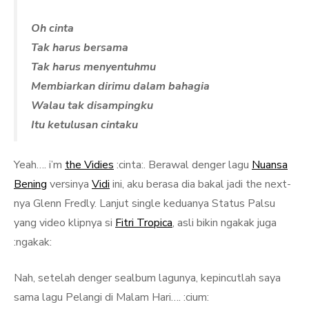
Oh cinta
Tak harus bersama
Tak harus menyentuhmu
Membiarkan dirimu dalam bahagia
Walau tak disampingku
Itu ketulusan cintaku
Yeah…. i’m
the Vidies
:cinta:. Berawal denger lagu
Nuansa
Bening
versinya
Vidi
ini, aku berasa dia bakal jadi the next-
nya Glenn Fredly. Lanjut single keduanya Status Palsu
yang video klipnya si
Fitri Tropica
, asli bikin ngakak juga
:ngakak:
Nah, setelah denger sealbum lagunya, kepincutlah saya
sama lagu Pelangi di Malam Hari…. :cium: