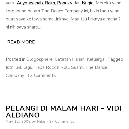
yaitu
Ariyo Wahab
,
Baim
,
Pongky
dan
Nugie
. Mereka yang
tergabung dalam The Dance Company ini, bikin lagu yang
buat saya ketawa sama liriknya. Mau tau liriknya gimana ?
ni nih saya share…
READ MORE
Posted in
Blogosphere
,
Catatan Harian
,
Keluarga
Tagged
Istri
,
lirik lagu
,
Papa Rock n Roll
,
Suami
,
The Dance
on
Company
12 Comments
Obrolan
Suami
Tentang
PELANGI DI MALAM HARI – VIDI
Sang
ALDIANO
Istri
Posted
May 12, 2009
by
Nike
37 Comments
on