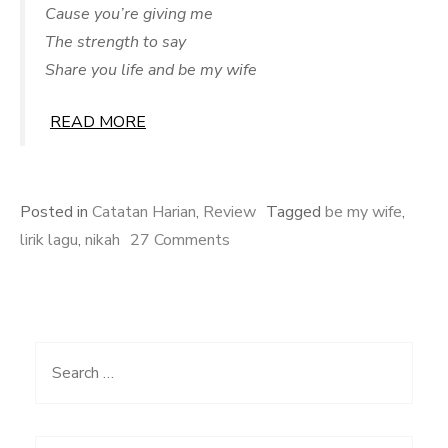
Cause you’re giving me
The strength to say
Share you life and be my wife
READ MORE
Posted in
Catatan Harian
,
Review
Tagged
be my wife
,
on
lirik lagu
,
nikah
27 Comments
Lagu
Buat
Ngajakin
Nikah
Search
for: