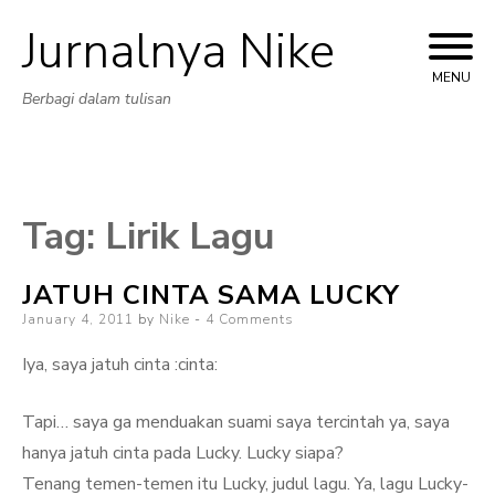
Jurnalnya Nike
Skip
to
MENU
Berbagi dalam tulisan
content
Tag:
Lirik Lagu
JATUH CINTA SAMA LUCKY
Posted
January 4, 2011
by
Nike
4 Comments
on
Iya, saya jatuh cinta :cinta:
Tapi… saya ga menduakan suami saya tercintah ya, saya
hanya jatuh cinta pada Lucky. Lucky siapa?
Tenang temen-temen itu Lucky, judul lagu. Ya, lagu Lucky-