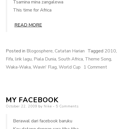
Tsamina mina zangalewa
This time for Africa
READ MORE
Posted in
Blogosphere
,
Catatan Harian
Tagged
2010
,
Fifa
,
lirik lagu
,
Piala Dunia
,
South Africa
,
Theme Song
,
on
Waka-Waka
,
Wavin' Flag
,
World Cup
1 Comment
Hebohnya
Piala
Dunia
MY FACEBOOK
2010
Posted
October 22, 2009
by
Nike
5 Comments
on
Berawal dari facebook baruku