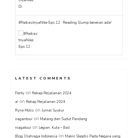
#PodcastnyaNike Eps 12 : Reading Slump beneran ada!
LATEST COMMENTS
on
Fenty
Rekap Perjalanan 2024
on
a!
Rekap Perjalanan 2024
on
Ryna Molis
Jurnal Syukur
on
nagantour
Matang dan Sudut Pandang
on
niagatour
Legian, Kuta – Bali
on
Blog Olahraga Indonesia
Makin Skeptis Pada Negara yang