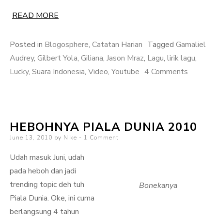
READ MORE
Posted in
Blogosphere
,
Catatan Harian
Tagged
Gamaliel
Audrey
,
Gilbert Yola
,
Giliana
,
Jason Mraz
,
Lagu
,
lirik lagu
,
on
Lucky
,
Suara Indonesia
,
Video
,
Youtube
4 Comments
Jatuh
Cinta
sama
HEBOHNYA PIALA DUNIA 2010
Lucky
Posted
June 13, 2010
by
Nike
1 Comment
on
Udah masuk Juni, udah
pada heboh dan jadi
trending topic deh tuh
Bonekanya
Piala Dunia. Oke, ini cuma
berlangsung 4 tahun