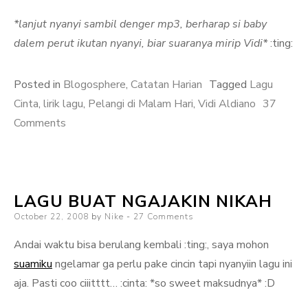
*lanjut nyanyi sambil denger mp3, berharap si baby
dalem perut ikutan nyanyi, biar suaranya mirip Vidi*
:ting:
Posted in
Blogosphere
,
Catatan Harian
Tagged
Lagu
Cinta
,
lirik lagu
,
Pelangi di Malam Hari
,
Vidi Aldiano
37
on
Comments
Pelangi
di
Malam
LAGU BUAT NGAJAKIN NIKAH
Hari
Posted
October 22, 2008
–
by
Nike
27 Comments
on
Vidi
Andai waktu bisa berulang kembali :ting:, saya mohon
Aldiano
suamiku
ngelamar ga perlu pake cincin tapi nyanyiin lagu ini
aja. Pasti coo ciiitttt… :cinta: *so sweet maksudnya* :D