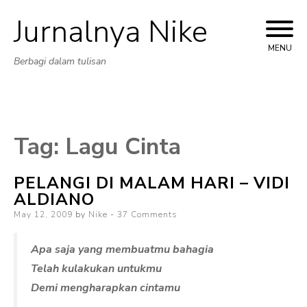
Jurnalnya Nike
Skip
to
MENU
Berbagi dalam tulisan
content
Tag:
Lagu Cinta
PELANGI DI MALAM HARI – VIDI
ALDIANO
Posted
May 12, 2009
by
Nike
37 Comments
on
Apa saja yang membuatmu bahagia
Telah kulakukan untukmu
Demi mengharapkan cintamu