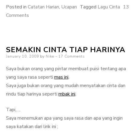
Posted in
Catatan Harian
,
Ucapan
Tagged
Lagu Cinta
13
on
Comments
Bukan
Cinta
Biasa
SEMAKIN CINTA TIAP HARINYA
?
Posted
January 10, 2009
Iya!
by
Nike
17 Comments
on
Saya bukan orang yang pintar membuat puisi tentang apa
yang saya rasa seperti
mas ini
.
Saya juga bukan orang yang mudah menyatakan cinta dan
rindu tiap harinya seperti
mbak ini
.
Tapi,….
Saya menemukan apa yang saya rasa dan apa yang ingin
saya katakan dari lirik ini ;