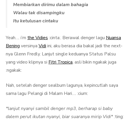
Membiarkan dirimu dalam bahagia
Walau tak disampingku
Itu ketulusan cintaku
Yeah…. i’m
the Vidies
:cinta:. Berawal denger lagu
Nuansa
Bening
versinya
Vidi
ini, aku berasa dia bakal jadi the next-
nya Glenn Fredly. Lanjut single keduanya Status Palsu
yang video klipnya si
Fitri Tropica
, asli bikin ngakak juga
:ngakak:
Nah, setelah denger sealbum lagunya, kepincutlah saya
sama lagu Pelangi di Malam Hari…. :cium:
*lanjut nyanyi sambil denger mp3, berharap si baby
dalem perut ikutan nyanyi, biar suaranya mirip Vidi*
:ting: