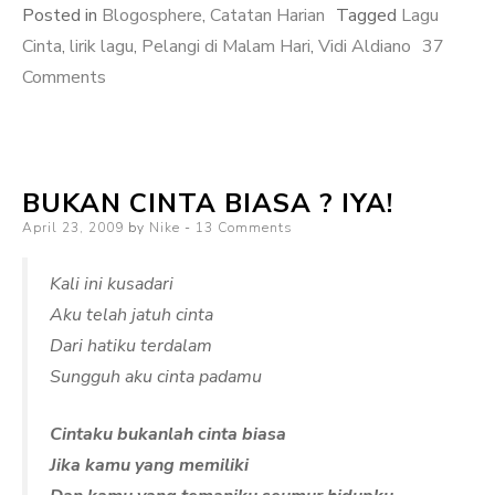
Posted in
Blogosphere
,
Catatan Harian
Tagged
Lagu
Cinta
,
lirik lagu
,
Pelangi di Malam Hari
,
Vidi Aldiano
37
on
Comments
Pelangi
di
Malam
BUKAN CINTA BIASA ? IYA!
Hari
Posted
April 23, 2009
–
by
Nike
13 Comments
on
Vidi
Kali ini kusadari
Aldiano
Aku telah jatuh cinta
Dari hatiku terdalam
Sungguh aku cinta padamu
Cintaku bukanlah cinta biasa
Jika kamu yang memiliki