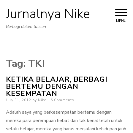
Jurnalnya Nike
Skip
to
MENU
Berbagi dalam tulisan
content
Tag:
TKI
KETIKA BELAJAR, BERBAGI
BERTEMU DENGAN
KESEMPATAN
Posted
July 31, 2012
by
Nike
6 Comments
on
Adalah saya yang berkesempatan bertemu dengan
mereka para perempuan hebat dan tak kenal lelah untuk
selalu belajar, mereka yang harus menjalani kehidupan jauh