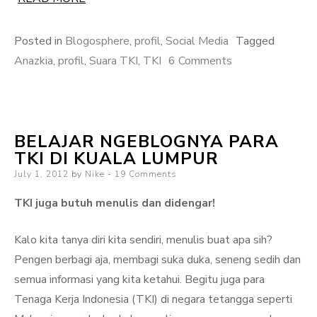
Posted in
Blogosphere
,
profil
,
Social Media
Tagged
on
Anazkia
,
profil
,
Suara TKI
,
TKI
6 Comments
Ketika
Belajar,
Berbagi
BELAJAR NGEBLOGNYA PARA
Bertemu
TKI DI KUALA LUMPUR
Dengan
Posted
July 1, 2012
by
Nike
19 Comments
Kesempatan
on
TKI juga butuh menulis dan didengar!
Kalo kita tanya diri kita sendiri, menulis buat apa sih?
Pengen berbagi aja, membagi suka duka, seneng sedih dan
semua informasi yang kita ketahui. Begitu juga para
Tenaga Kerja Indonesia (TKI) di negara tetangga seperti