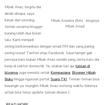
Mbak Anaz, begitu dia
akrab disapa, saya
kenal dari seorang
Mbak Anazkia (foto : blognya
Mbak Anaz)
teman sesama blogger
kurang lebih dua bulan
lalu. Kami menjadi
sering berkomunikasi dengan email,Y!M dan yang paling
sering lewat Twitter atau Facebook. Saya hampir gak
percaya kalo bukan Mbak Anaz sendiri yang cerita kalo dia
kerja di sektor domestik. Ya, silakan liat aja
tulisan di
blognya
, juga menulis untuk
Kompasiana
,
Blogger Hibah
Buku
hingga ngurusin portal
Suara TKI
. Teman-teman bisa
bayangin ya, mungkin Mbak Anaz motong waktu tidurnya
untuk bisa terus update tulisan disana :)
READ MORE