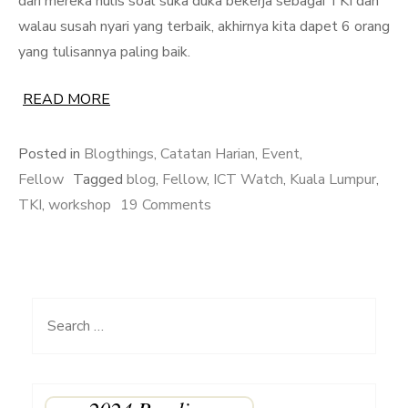
dari mereka nulis soal suka duka bekerja sebagai TKI dan
walau susah nyari yang terbaik, akhirnya kita dapet 6 orang
yang tulisannya paling baik.
READ MORE
Posted in
Blogthings
,
Catatan Harian
,
Event
,
Fellow
Tagged
blog
,
Fellow
,
ICT Watch
,
Kuala Lumpur
,
on
TKI
,
workshop
19 Comments
Belajar
Ngeblognya
Para
TKI
Search
di
for:
Kuala
Lumpur