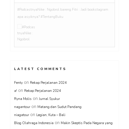
#PodcastnyaNike : Ngobrol bareng Fitri : Jadi bookstagram
apa asyiknya? #TentangBuku
LATEST COMMENTS
on
Fenty
Rekap Perjalanan 2024
on
a!
Rekap Perjalanan 2024
on
Ryna Molis
Jurnal Syukur
on
nagantour
Matang dan Sudut Pandang
on
niagatour
Legian, Kuta – Bali
on
Blog Olahraga Indonesia
Makin Skeptis Pada Negara yang