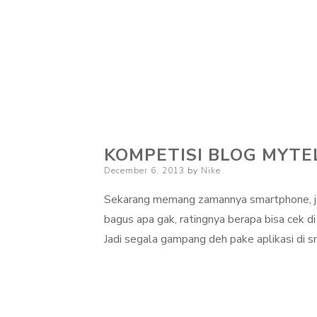
KOMPETISI BLOG MYT
Posted
December 6, 2013
by
Nike
on
Sekarang memang zamannya smartphone, jadi
bagus apa gak, ratingnya berapa bisa cek di
Jadi segala gampang deh pake aplikasi di s