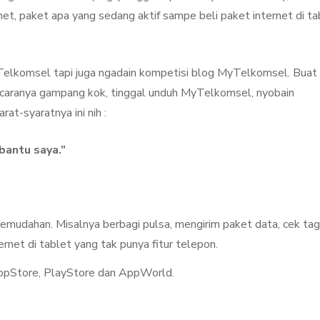
net, paket apa yang sedang aktif sampe beli paket internet di ta
elkomsel tapi juga ngadain kompetisi blog MyTelkomsel. Buat
 caranya gampang kok, tinggal unduh MyTelkomsel, nyobain
rat-syaratnya ini nih :
antu saya.”
udahan. Misalnya berbagi pulsa, mengirim paket data, cek tag
rnet di tablet yang tak punya fitur telepon.
ppStore, PlayStore dan AppWorld.