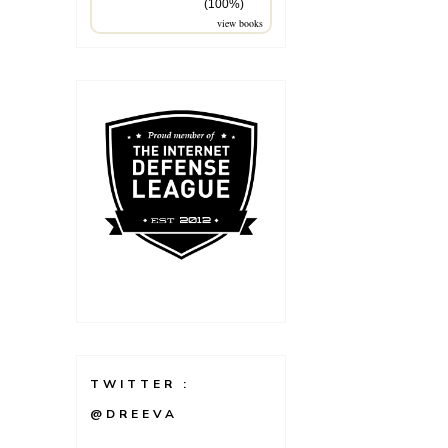
(100%)
view books
TWITTER :
@DREEVA