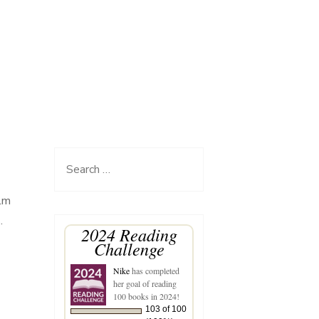
Search
for:
ilm
.
2024 Reading
Challenge
Nike
has completed
her goal of reading
100 books in 2024!
103 of 100