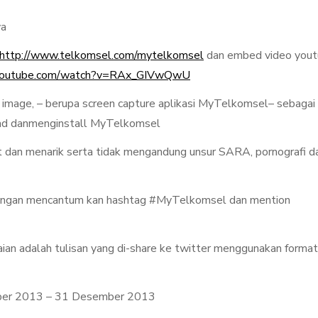
ya
http://www.telkomsel.com/mytelkomsel
dan embed video you
.youtube.com/watch?v=RAx_GIVwQwU
n image, – berupa screen capture aplikasi MyTelkomsel– sebagai
ad danmenginstall MyTelkomsel
adat dan menarik serta tidak mengandung unsur SARA, pornografi d
 dengan mencantum kan hashtag #MyTelkomsel dan mention
ian adalah tulisan yang di-share ke twitter menggunakan format
mber 2013 – 31 Desember 2013