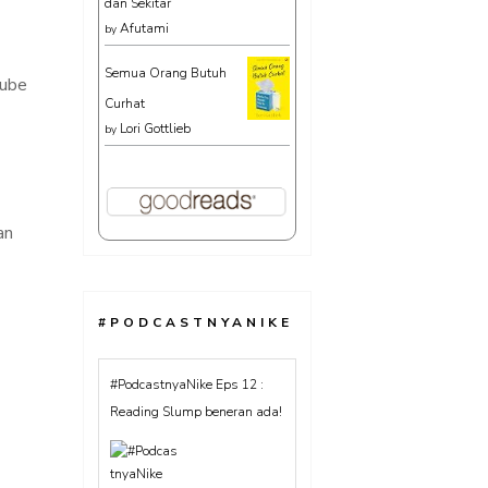
dan Sekitar
Afutami
by
Semua Orang Butuh
tube
Curhat
Lori Gottlieb
by
an
#PODCASTNYANIKE
#PodcastnyaNike : Lebih
suka baca buku atau ebook?
Banyak milih baca ebook lho!
#TentangBuku