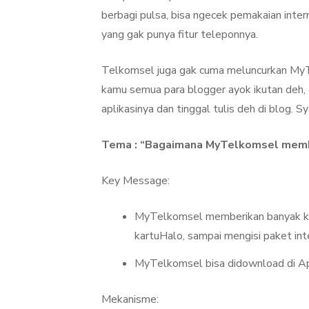
berbagi pulsa, bisa ngecek pemakaian inter
yang gak punya fitur teleponnya.
Telkomsel juga gak cuma meluncurkan MyT
kamu semua para blogger ayok ikutan deh,
aplikasinya dan tinggal tulis deh di blog. Sya
Tema : “Bagaimana MyTelkomsel memb
Key Message:
MyTelkomsel memberikan banyak kem
kartuHalo, sampai mengisi paket inte
MyTelkomsel bisa didownload di A
Mekanisme: