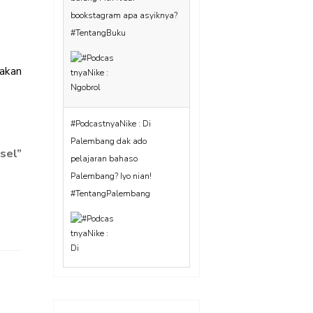
#PodcastnyaNike : Di
Palembang dak ado
pelajaran bahaso
Palembang? Iyo nian!
akan
#TentangPalembang
sel
”
#PodcastnyaNike Eps 12 :
Reading Slump beneran ada!