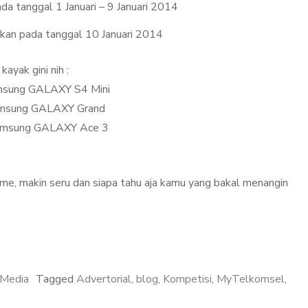
a tanggal 1 Januari – 9 Januari 2014
an pada tanggal 10 Januari 2014
ayak gini nih :
amsung GALAXY S4 Mini
Samsung GALAXY Grand
 Samsung GALAXY Ace 3
ame, makin seru dan siapa tahu aja kamu yang bakal menangin
 Media
Tagged
Advertorial
,
blog
,
Kompetisi
,
MyTelkomsel
,