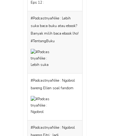
#PodcastnyaNike : Ngobrol
bareng Ellen soal fandom
#PodcastnyaNike : Ngobrol
bareng Fitri : Jadi
bookstagram apa asyiknya?
#TentangBuku