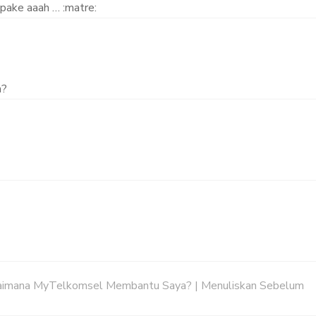
pake aaah … :matre:
a?
aimana MyTelkomsel Membantu Saya? | Menuliskan Sebelum