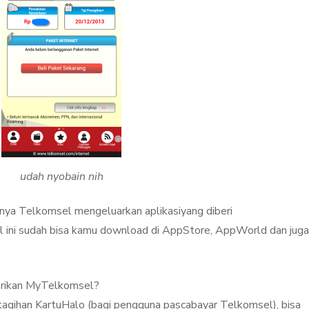
udah nyobain nih
nya Telkomsel mengeluarkan aplikasiyang diberi
l ini sudah bisa kamu download di AppStore, AppWorld dan juga
berikan MyTelkomsel?
k tagihan KartuHalo (bagi pengguna pascabayar Telkomsel), bisa