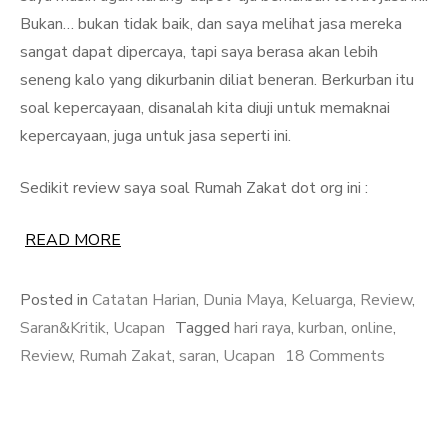
Bukan… bukan tidak baik, dan saya melihat jasa mereka
sangat dapat dipercaya, tapi saya berasa akan lebih
seneng kalo yang dikurbanin diliat beneran. Berkurban itu
soal kepercayaan, disanalah kita diuji untuk memaknai
kepercayaan, juga untuk jasa seperti ini.
Sedikit review saya soal Rumah Zakat dot org ini :
READ MORE
Posted in
Catatan Harian
,
Dunia Maya
,
Keluarga
,
Review
,
Saran&Kritik
,
Ucapan
Tagged
hari raya
,
kurban
,
online
,
on
Review
,
Rumah Zakat
,
saran
,
Ucapan
18 Comments
Zakat
dan
Berkurba