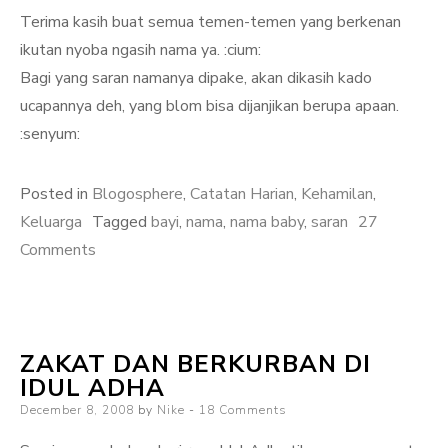
Terima kasih buat semua temen-temen yang berkenan
ikutan nyoba ngasih nama ya. :cium:
Bagi yang saran namanya dipake, akan dikasih kado
ucapannya deh, yang blom bisa dijanjikan berupa apaan.
:senyum:
Posted in
Blogosphere
,
Catatan Harian
,
Kehamilan
,
Keluarga
Tagged
bayi
,
nama
,
nama baby
,
saran
27
on
Comments
Sayembara
Nama
Si
ZAKAT DAN BERKURBAN DI
Baby
IDUL ADHA
Posted
December 8, 2008
by
Nike
18 Comments
on