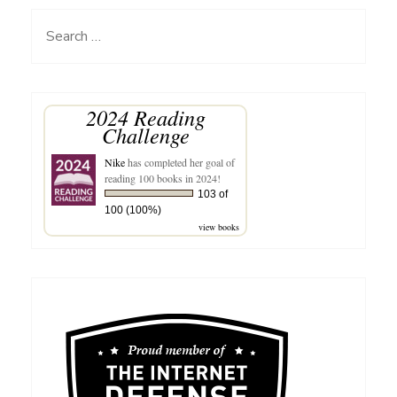
di
Search
Idul
for:
Adha
2024 Reading
Challenge
Nike
has completed her goal of
reading 100 books in 2024!
103 of
100 (100%)
view books