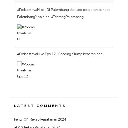
#PodcastnyaNike : Di Palembang dak ado pelajaran bahaso
Palembang? Iyo nian! #TentangPalembang
#PodcastnyaNike Eps 12 : Reading Slump beneran ada!
LATEST COMMENTS
on
Fenty
Rekap Perjalanan 2024
on
a!
Rekap Perjalanan 2024