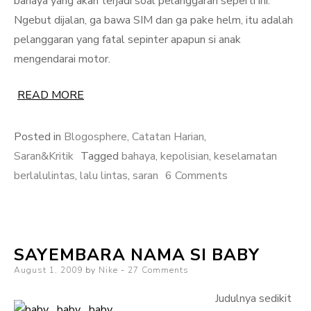
bahaya yang akan terjadi soal pelanggaran seperti ini.
Ngebut dijalan, ga bawa SIM dan ga pake helm, itu adalah
pelanggaran yang fatal sepinter apapun si anak
mengendarai motor.
READ MORE
Posted in
Blogosphere
,
Catatan Harian
,
Saran&Kritik
Tagged
bahaya
,
kepolisian
,
keselamatan
on
berlalulintas
,
lalu lintas
,
saran
6 Comments
Saatnya
Kepolisian
Beneran
SAYEMBARA NAMA SI BABY
Nyata
Posted
August 1, 2009
by
Nike
27 Comments
untuk
on
Masyarakat
Judulnya sedikit