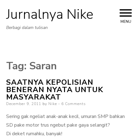
Jurnalnya Nike
Skip
to
MENU
Berbagi dalam tulisan
content
Tag:
Saran
SAATNYA KEPOLISIAN
BENERAN NYATA UNTUK
MASYARAKAT
Posted
December 9, 2011
by
Nike
6 Comments
on
Sering gak ngeliat anak-anak kecil, umuran SMP bahkan
SD pake motor trus ngebut pake gaya selangit?
Di deket rumahku, banyak!