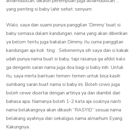
alhamdulillah, dikasih perempuan juga alhamdulillah….
yang penting si baby lahir sehat :senyum:
Walo, saya dan suami punya panggilan ‘Dimmy’ buat si
baby semasa dalam kandungan, nama yang akan diberikan
ya belom tentu juga bakalan Dimmy, itu cuma panggilan
kandungan aja kok :ting: . Sebenernya sih saya dan si kakak
udah punya nama buat si baby, tapi rasanya ga afdol kalo
ga dengerin saran nama juga doa bagi si baby inih. Untuk
itu, saya minta bantuan temen-temen untuk bisa kasih
sumbang saran buat nama si baby ini. Boleh cowo juga
boleh cewe disertai dengan artinya ya dan diambil dari
bahasa apa. Namanya boleh 1-2 kata aja soalnya nanti
nama belakangnya akan dikasih “RASYID” sesuai nama
belakang ayahnya dan sekaligus nama almarhum Eyang
Kakungnya.