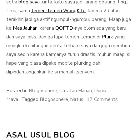
setia
blog saya
:cinta: kalo saya jadi jarang posting :ting:.
Trus, sama
temen-temen WongKito
, karena 2 bulan
terakhir, jadi ga aktif ngumpul-ngumpul bareng. Maap juga
ke
Mas Jauhari
, karena
QOFTD
-nya blom ada yang baru
dari saya :piss: dan ga lupa temen-temen di
Plurk
yang
mungkin kehilangan berita terbaru saya dan juga membuat
saya sedih karena karmanya turun drastis, muhun maap, si
hape yang biasa dipake mobile plurking dah
dipindahtangankan ke si mamah :senyum:
Posted in
Blogosphere
,
Catatan Harian
,
Dunia
on
Maya
Tagged
Blogosphere
,
hiatus
17 Comments
Beberapa
Alasan
Hiatus
ASAL USUL BLOG
Sesaat