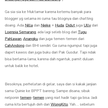
Ga sia-sia ke Muktamar karena ketemu banyak para
blogger yg selama ini cuma tau blognya dan chatting
doang. Ada
Nilla
dan
Nieke
+
Huda
,
Didut
juga
Ully
dari
Loenpia Semarang
, ada lagi seleb blog dari
Tugu
Pahlawan
,
Anangku
dan juga temen-temen dari
CahAndong
dan BHI sendiri. Ga cuma ngumpul tapi juga
dapet kawos dan juga buku dari Pak Gusdur. Tapi ndak
bisa berlama-lama, karena dah ngantuk, pamit duluan
untuk balik ke hotel.
Besoknya, perhelatan di gelar, saya dan si kakak janjian
sama Quinie ke BPPT bareng. Sampe disana, sibuk
nelponin
temen
–
temen
yang niat hadir tapi ga bisa. Jadi
cuma kita bertujuh deh dari
WongKito
. Yah…. sebelum