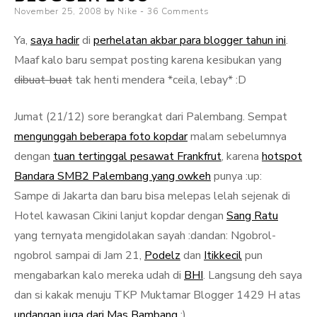
Posted
November 25, 2008
by
Nike
36 Comments
on
Ya,
saya hadir
di
perhelatan akbar para blogger tahun ini
.
Maaf kalo baru sempat posting karena kesibukan yang
dibuat-buat
tak henti mendera *ceila, lebay* :D
Jumat (21/12) sore berangkat dari Palembang. Sempat
mengunggah beberapa foto kopdar
malam sebelumnya
dengan
tuan tertinggal pesawat Frankfrut
, karena
hotspot
Bandara SMB2 Palembang yang owkeh
punya :up:
Sampe di Jakarta dan baru bisa melepas lelah sejenak di
Hotel kawasan Cikini lanjut kopdar dengan
Sang Ratu
yang ternyata mengidolakan sayah :dandan: Ngobrol-
ngobrol sampai di Jam 21,
Podelz
dan
Itikkecil
pun
mengabarkan kalo mereka udah di
BHI
. Langsung deh saya
dan si kakak menuju TKP Muktamar Blogger 1429 H atas
undangan juga dari Mas Bambang
:)