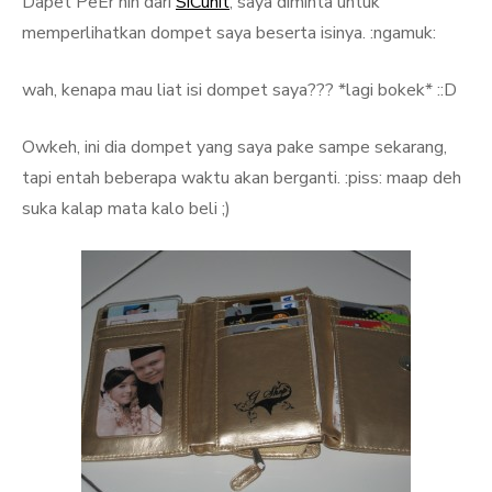
Dapet PeEr nih dari
SiCunit
, saya diminta untuk
memperlihatkan dompet saya beserta isinya. :ngamuk:
wah, kenapa mau liat isi dompet saya??? *lagi bokek* ::D
Owkeh, ini dia dompet yang saya pake sampe sekarang,
tapi entah beberapa waktu akan berganti. :piss: maap deh
suka kalap mata kalo beli ;)