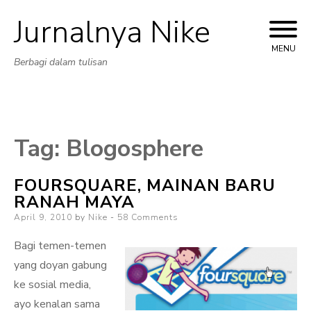
Jurnalnya Nike
Skip
to
MENU
Berbagi dalam tulisan
content
Tag:
Blogosphere
FOURSQUARE, MAINAN BARU
RANAH MAYA
Posted
April 9, 2010
by
Nike
58 Comments
on
Bagi temen-temen
yang doyan gabung
ke sosial media,
ayo kenalan sama