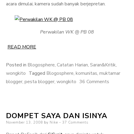
acara dimulai, kamera sudah banyak berjepretan.
Perwakilan WK @ PB 08
READ MORE
Posted in
Blogosphere
,
Catatan Harian
,
Saran&Kritik
,
wongkito
Tagged
Blogosphere
,
komunitas
,
muktamar
on
blogger
,
pesta blogger
,
wongkito
36 Comments
Laporan
Khusus
dari
DOMPET SAYA DAN ISINYA
Pesta
Posted
November 13, 2008
by
Nike
37 Comments
Blogger
on
2008