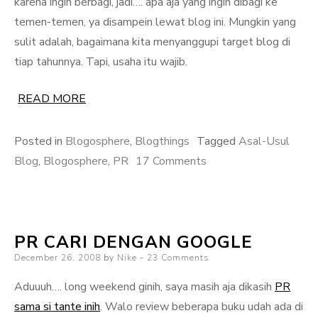
karena ingin berbagi, jadi…. apa aja yang ingin dibagi ke
temen-temen, ya disampein lewat blog ini. Mungkin yang
sulit adalah, bagaimana kita menyanggupi target blog di
tiap tahunnya. Tapi, usaha itu wajib.
READ MORE
Posted in
Blogosphere
,
Blogthings
Tagged
Asal-Usul
on
Blog
,
Blogosphere
,
PR
17 Comments
Asal
Usul
Blog
PR CARI DENGAN GOOGLE
Posted
December 26, 2008
by
Nike
23 Comments
on
Aduuuh…. long weekend ginih, saya masih aja dikasih
PR
sama si tante inih
. Walo review beberapa buku udah ada di