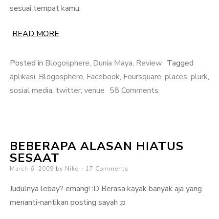
sesuai tempat kamu.
READ MORE
Posted in
Blogosphere
,
Dunia Maya
,
Review
Tagged
aplikasi
,
Blogosphere
,
Facebook
,
Foursquare
,
places
,
plurk
,
on
sosial media
,
twitter
,
venue
58 Comments
Foursquare,
Mainan
Baru
BEBERAPA ALASAN HIATUS
Ranah
SESAAT
Maya
Posted
March 6, 2009
by
Nike
17 Comments
on
Judulnya lebay? emang! :D Berasa kayak banyak aja yang
menanti-nantikan posting sayah :p