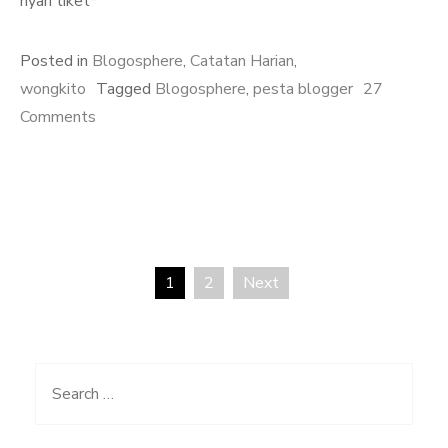
nyari tiket*
Posted in
Blogosphere
,
Catatan Harian
,
wongkito
Tagged
Blogosphere
,
pesta blogger
27
on
Comments
Mari
ke
Pesta
Blogger
2008
1
2
Next
Posts
pagination
Search
for: