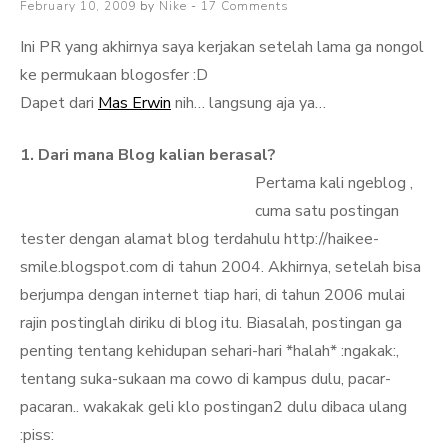
Posted
February 10, 2009
by
Nike
17 Comments
on
Ini PR yang akhirnya saya kerjakan setelah lama ga nongol
ke permukaan blogosfer :D
Dapet dari
Mas Erwin
nih… langsung aja ya…
1. Dari mana Blog kalian berasal?
Pertama kali ngeblog ,
cuma satu postingan
tester dengan alamat blog terdahulu http://haikee-
smile.blogspot.com di tahun 2004. Akhirnya, setelah bisa
berjumpa dengan internet tiap hari, di tahun 2006 mulai
rajin postinglah diriku di blog itu. Biasalah, postingan ga
penting tentang kehidupan sehari-hari *halah* :ngakak:,
tentang suka-sukaan ma cowo di kampus dulu, pacar-
pacaran.. wakakak geli klo postingan2 dulu dibaca ulang
:piss: