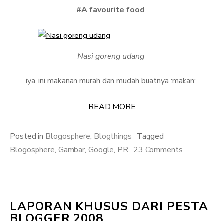
#A favourite food
Nasi goreng udang
iya, ini makanan murah dan mudah buatnya :makan:
READ MORE
Posted in
Blogosphere
,
Blogthings
Tagged
on
Blogosphere
,
Gambar
,
Google
,
PR
23 Comments
PR
cari
dengan
LAPORAN KHUSUS DARI PESTA
Google
BLOGGER 2008