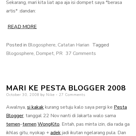
Sekarang, mari kita liat apa aja isi dompet saya *berasa
artis* :dandan:
READ MORE
Posted in
Blogosphere
,
Catatan Harian
Tagged
on
Blogosphere
,
Dompet
,
PR
37 Comments
Dompet
Saya
dan
MARI KE PESTA BLOGGER 2008
Isinya
Posted
October 30, 2008
by
Nike
27 Comments
on
Awalnya,
si kakak
kurang setuju kalo saya pergi ke
Pesta
Blogger
, tanggal 22 Nov nanti di Jakarta walo sama
temen
–
temen
WongKito
. Entah, pas minta izin, dia rada ga
ikhlas gitu, nyokap +
adek
jadi ikutan ngelarang pula. Dan